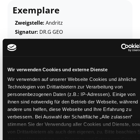
Exemplare
Zweigstelle:
Andritz
Signatur:
DR.G GEO
Standort 2:
Ausleihe
Status:
Verfügbar
Vorbestellungen:
0
Mediengruppe:
Belletristik
Wir verwenden Cookies und externe Dienste
Frist:
Wir verwenden auf unserer Webseite Cookies und ähnliche
Barcode:
2209SB02714
Technologien von Drittanbietern zur Verarbeitung von
personenbezogenen Daten (z.B.: IP-Adressen). Einige von
Standort 3:
ihnen sind notwendig für den Betrieb der Webseite, während
andere uns helfen, diese Webseite und Ihre Erfahrung zu
verbessern. Bei Auswahl der Schaltfläche „Alle zulassen“
stimmen Sie der Verwendung aller Cookies und Dienste, sow
Zweigstelle:
Ost - Schillerstraße
von Drittanbietern als auch den eigenen, zu. Bitte beachten S
Signatur:
DR.G GEO
dass bei Verwendung von Diensten und Setzen von Cookies