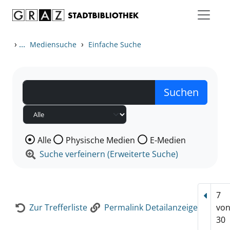
Zum Inhalt springen
Zur Detailanzeige springen
›
...
›
Mediensuche
Einfache Suche
Wählen Sie die Medienart nach der Sie suchen wollen
Alle
Physische Medien
E-Medien
Suche verfeinern (Erweiterte Suche)
7
Vorhe
Zur Trefferliste
Permalink Detailanzeige
vo
30