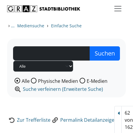
Zum Inhalt springen
Zur Detailanzeige springen
›
...
›
Mediensuche
Einfache Suche
Wählen Sie die Medienart nach der Sie suchen wollen
Alle
Physische Medien
E-Medien
Suche verfeinern (Erweiterte Suche)
62
Vorhe
Zur Trefferliste
Permalink Detailanzeige
vo
162