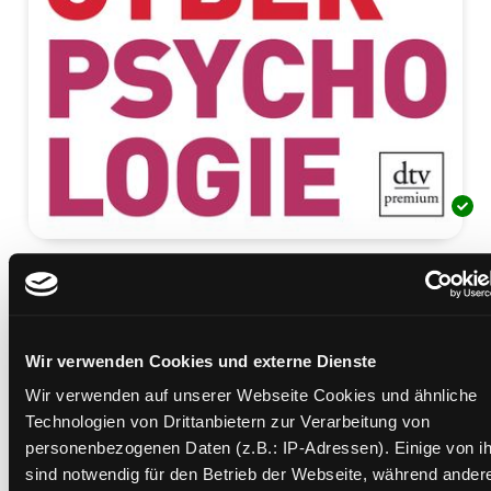
Cyberpsychologie
Leben im Netz: Wie das Internet uns verändert
Mediengruppe:
Sachbuch
Wir verwenden Cookies und externe Dienste
Verfasser:
Suche nach diesem Verfasser
Katzer, Catarina
Wir verwenden auf unserer Webseite Cookies und ähnliche
Beschreibung ein-/ausblenden
Technologien von Drittanbietern zur Verarbeitung von
personenbezogenen Daten (z.B.: IP-Adressen). Einige von i
Mehr Informationen ein-/ausblenden
sind notwendig für den Betrieb der Webseite, während ander