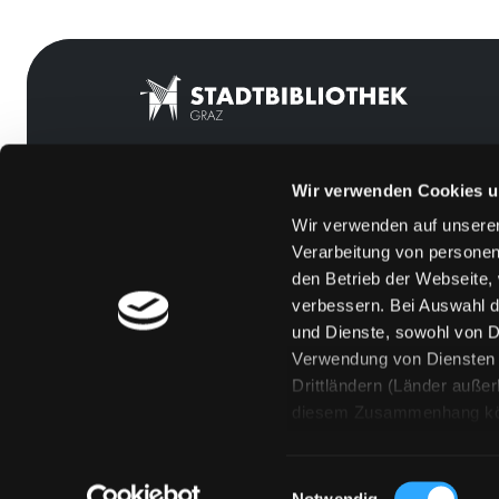
Wir verwenden Cookies u
Mitgliedschaft
Feedback
Wir verwenden auf unserer
Angebote
Kontakt
Verarbeitung von personen
LABUKA
Über uns
den Betrieb der Webseite,
verbessern. Bei Auswahl d
[kju:b]
Jobs
und Dienste, sowohl von Dr
News
Medienwunsch
Verwendung von Diensten u
Drittländern (Länder auße
Veranstaltungen
FAQs
diesem Zusammenhang könne
Standorte
Überweisungsdat
Eine Verarbeitung durch so
erteilen („Auswahl erlaube
Einwilligungsauswahl
„Details zeigen“ finden S
Notwendig