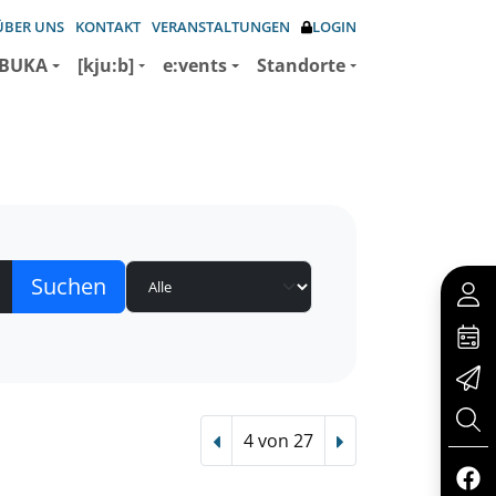
ÜBER UNS
KONTAKT
VERANSTALTUNGEN
LOGIN
BUKA
[kju:b]
e:vents
Standorte
4 von 27
Vorheriger Treffer
Nächster Treffer