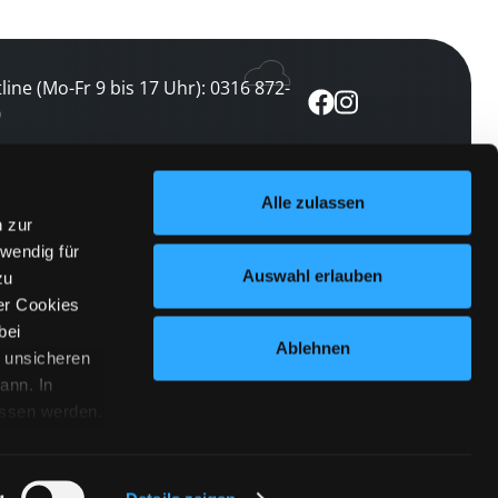
line (Mo-Fr 9 bis 17 Uhr): 0316 872-
0
ewsletter abonnieren
Alle zulassen
n zur
 keine Veranstaltung verpassen
wendig für
etzt abonnieren
Auswahl erlauben
zu
er Cookies
bei
Ablehnen
n unsicheren
ann. In
ossen werden.
Cookies
|
Impressum
|
Datenschutz
willigung
anmelden
 Punkt
 ähnlichen
g