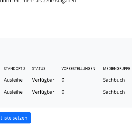
ttform mit mehr als 2700 Aufgaben
STANDORT 2
STATUS
VORBESTELLUNGEN
MEDIENGRUPPE
Ausleihe
Verfügbar
0
Sachbuch
Ausleihe
Verfügbar
0
Sachbuch
tliste setzen