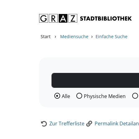
Zum Inhalt springen
Zur Detailanzeige springen
›
›
Start
Mediensuche
Einfache Suche
Wählen Sie die Medienart nach der Si
Alle
Physische Medien
Zur Trefferliste
Permalink Detailan