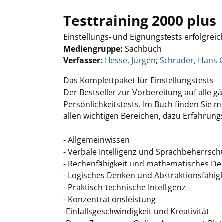
Testtraining 2000 plus
Einstellungs- und Eignungstests erfolgrei
Mediengruppe:
Sachbuch
Verfasser:
Suche nach diesem Verfasser
Hesse, Jürgen
;
Schrader, Hans C
Das Komplettpaket für Einstellungstests
Der Bestseller zur Vorbereitung auf alle gä
Persönlichkeitstests. Im Buch finden Sie
allen wichtigen Bereichen, dazu Erfahrung
- Allgemeinwissen
- Verbale Intelligenz und Sprachbeherrsc
- Rechenfähigkeit und mathematisches D
- Logisches Denken und Abstraktionsfähigk
- Praktisch-technische Intelligenz
- Konzentrationsleistung
-Einfallsgeschwindigkeit und Kreativität