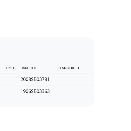
FRIST
BARCODE
STANDORT 3
2008SB03781
1906SB03363