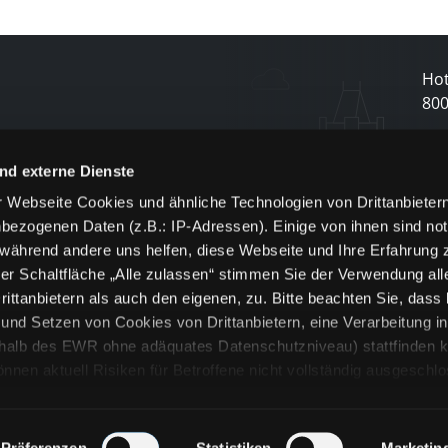
Hot
80
N
nd externe Dienste
 Webseite Cookies und ähnliche Technologien von Drittanbieter
und
bezogenen Daten (z.B.: IP-Adressen). Einige von ihnen sind not
j
 während andere uns helfen, diese Webseite und Ihre Erfahrung 
er Schaltfläche „Alle zulassen“ stimmen Sie der Verwendung all
ittanbietern als auch den eigenen, zu. Bitte beachten Sie, dass 
nd Setzen von Cookies von Drittanbietern, eine Verarbeitung i
rhalb des EWR ohne adäquates Datenschutzniveau) stattfinden k
n aktuell Risiken für Betroffene nicht vollständig ausgeschl
en
lche Cookies oder Dienste erfolgt nur, wenn Sie die jeweilige Ein
n“) oder auf die Schaltfläche „Alle zulassen“ klicken. Unter dem
ie Erklärungen zu den verschiedenen Kategorien von Cookies und
Präferenzen
Statistiken
Marketin