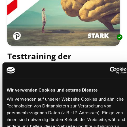
Testtraining der
Allgemeinbildung
so erweitern sie ihr Wissen
Mediengruppe:
Sachbuch
Wir verwenden Cookies und externe Dienste
Verfasser:
Suche nach diesem Verfasser
Hesse, Jürgen
;
Schrader, Hans Christian
Wir verwenden auf unserer Webseite Cookies und ähnliche
Beschreibung ein-/ausblenden
Technologien von Drittanbietern zur Verarbeitung von
personenbezogenen Daten (z.B.: IP-Adressen). Einige von
Mehr Informationen ein-/ausblenden
ihnen sind notwendig für den Betrieb der Webseite, während
andere uns helfen, diese Webseite und Ihre Erfahrung zu