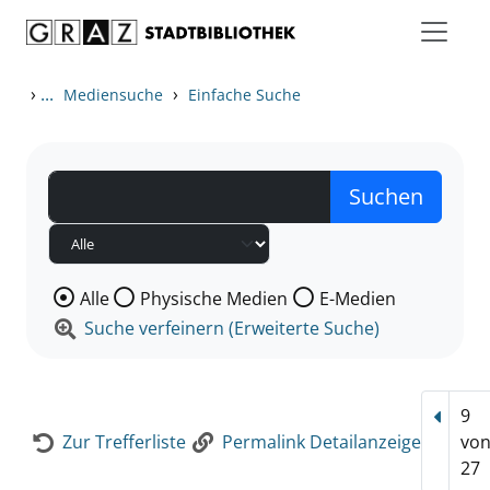
Zum Inhalt springen
Zur Detailanzeige springen
›
...
›
Mediensuche
Einfache Suche
Wählen Sie die Medienart nach der Sie suchen wollen
Alle
Physische Medien
E-Medien
Suche verfeinern (Erweiterte Suche)
9
Vorhe
Zur Trefferliste
Permalink Detailanzeige
vo
27