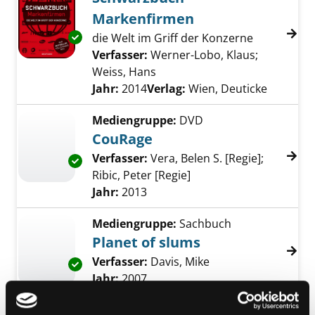
Markenfirmen
Exemplar-Details von Schwarzbuch Markenfi
die Welt im Griff der Konzerne
Verfasser:
Werner-Lobo, Klaus
;
Weiss, Hans
Suche nach diesem Verfasser
Jahr:
2014
Verlag:
Wien, Deuticke
Mediengruppe:
DVD
CouRage
Verfasser:
Vera, Belen S. [Regie]
;
Exemplar-Details von CouRage anzeigen
Ribic, Peter [Regie]
Suche nach diesem Ver
Jahr:
2013
Mediengruppe:
Sachbuch
Planet of slums
Verfasser:
Davis, Mike
Suche nach diesem 
Exemplar-Details von Planet of slums anzeig
Jahr:
2007
Mediengruppe:
DVD