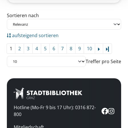
Zu den Suchfiltern springen
Sortieren nach
aufsteigend sortieren
1
2
3
4
5
6
7
8
9
10
Letzte Se
Treffer pro Seite
Hotline (Mo-Fr 9 bis 17 Uhr): 0316 872-
800
Mitgliedschaft