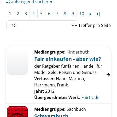
aufsteigend sortieren
1
2
3
4
5
6
7
8
9
10
Letzte Se
Treffer pro Seite
Suchergebnis
Zu den Suchfiltern springen
Mediengruppe:
Kinderbuch
Fair einkaufen - aber wie?
der Ratgeber für fairen Handel, für
Mode, Geld, Reisen und Genuss
Verfasser:
Hahn, Martina
;
Herrmann, Frank
Jahr:
2012
Übergeordnetes Werk:
Fairtrade
Mediengruppe:
Sachbuch
Schwarzbuch