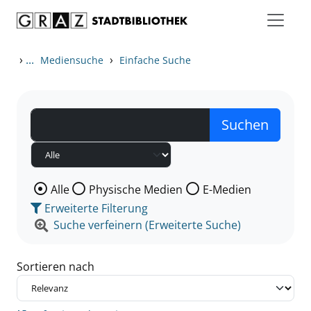
Zum Inhalt springen
Zu den Suchfiltern springen
Zur Trefferliste springen
›
...
›
Mediensuche
Einfache Suche
Wählen Sie die Medienart nach der Sie suchen wollen
Alle
Physische Medien
E-Medien
Erweiterte Filterung
Suche verfeinern (Erweiterte Suche)
Sortieren nach