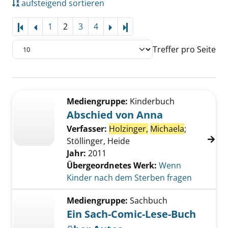
aufsteigend sortieren
1
2
3
4
Letzte Seite
Treffer pro Seite
Suchergebnis
Zu den Suchfiltern springen
Mediengruppe:
Kinderbuch
Abschied von Anna
Verfasser:
Holzinger,
Michaela
;
Stöllinger, Heide
Jahr:
2011
Übergeordnetes Werk:
Wenn
Kinder nach dem Sterben fragen
Mediengruppe:
Sachbuch
Ein Sach-Comic-Lese-Buch