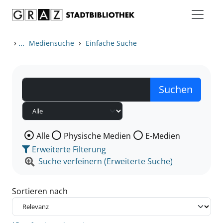
Zum Inhalt springen
Zu den Suchfiltern springen
Zur Trefferliste springen
›
...
›
Mediensuche
Einfache Suche
Wählen Sie die Medienart nach der Sie suchen wollen
Alle
Physische Medien
E-Medien
Erweiterte Filterung
Suche verfeinern (Erweiterte Suche)
Sortieren nach