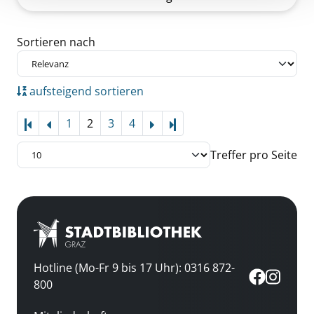
Zu den Suchfiltern springen
Sortieren nach
aufsteigend sortieren
1
2
3
4
Letzte Seite
Treffer pro Seite
Hotline (Mo-Fr 9 bis 17 Uhr): 0316 872-
800