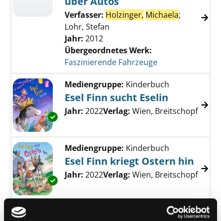
über Autos
Verfasser:
Holzinger,
Michaela
;
Lohr, Stefan
Jahr:
2012
Übergeordnetes Werk:
Faszinierende Fahrzeuge
Mediengruppe:
Kinderbuch
Esel Finn sucht Eselin
Suche nach diesem Verfasser
Jahr:
2022
Verlag:
Wien, Breitschopf
Exemplar-Details von Esel Finn sucht Eselin 
Mediengruppe:
Kinderbuch
Esel Finn kriegt Ostern hin
Suche nach diesem Verfasser
Jahr:
2022
Verlag:
Wien, Breitschopf
Exemplar-Details von Esel Finn kriegt Ostern
Mediengruppe:
Kinderbuch