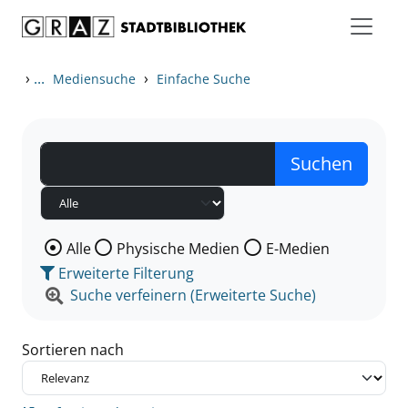
Zum Inhalt springen
Zu den Suchfiltern springen
Zur Trefferliste springen
›
...
›
Mediensuche
Einfache Suche
Wählen Sie die Medienart nach der Sie suchen wollen
Alle
Physische Medien
E-Medien
Erweiterte Filterung
Suche verfeinern (Erweiterte Suche)
Sortieren nach