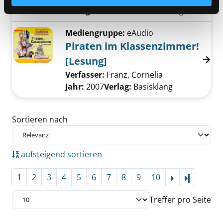
Verlag:
Klett und Balmer Verlag
Mediengruppe:
eAudio
Piraten im Klassenzimmer!
[Lesung]
Verfasser:
Franz, Cornelia
Suche nach die
Jahr:
2007
Verlag:
Basisklang
Zu den Suchfiltern springen
Sortieren nach
aufsteigend sortieren
1
2
3
4
5
6
7
8
9
10
Letzte Se
Treffer pro Seite