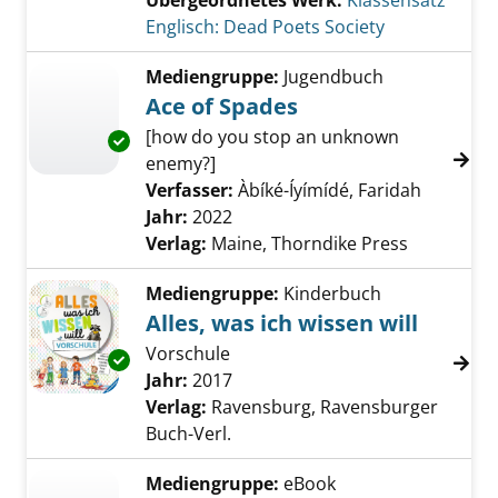
Übergeordnetes Werk:
Klassensatz
Englisch: Dead Poets Society
Mediengruppe:
Jugendbuch
Ace of Spades
[how do you stop an unknown
Exemplar-Details von Ace of Spades anzeigen
enemy?]
Verfasser:
Àbíké-Íyímídé, Faridah
Suche na
Jahr:
2022
Verlag:
Maine, Thorndike Press
Mediengruppe:
Kinderbuch
Alles, was ich wissen will
Vorschule
Exemplar-Details von Alles, was ich wissen wi
Suche nach diesem Verfasser
Jahr:
2017
Verlag:
Ravensburg, Ravensburger
Buch-Verl.
Mediengruppe:
eBook