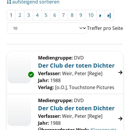
aufsteigend sortieren
1
2
3
4
5
6
7
8
9
10
Letzte Se
Treffer pro Seite
Suchergebnis
Zu den Suchfiltern springen
Mediengruppe:
DVD
Der Club der toten Dichter
Verfasser:
Weir, Peter [Regie]
Suche nach 
Exemplar-Details von Der Club der toten Dic
Jahr:
1988
Verlag:
[o.O.], Touchstone Pictures
Mediengruppe:
DVD
Der Club der toten Dichter
Verfasser:
Weir, Peter [Regie]
Jahr:
1988