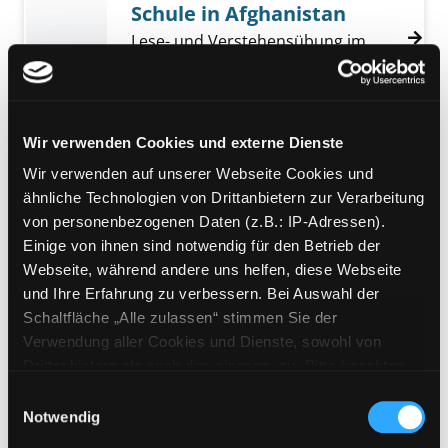
Schule in Afghanistan
Lese- und Verstehensübung im
Sinne der Pisa-Studie
Suche nach diesem Verfasser
Jahr:
2002
Verlag:
School Scout
Mediengruppe:
eBook
Wir verwenden Cookies und externe Dienste
Marek Nowakowski - Mut
Wir verwenden auf unserer Webseite Cookies und
Kurzgeschichte
ähnliche Technologien von Drittanbietern zur Verarbeitung
Themenkomplex Freundschaft,
von personenbezogenen Daten (z.B.: IP-Adressen).
Konflikt, Schule
Einige von ihnen sind notwendig für den Betrieb der
Suche nach diesem Verfasser
Jahr:
2006
Verlag:
School Scout
Webseite, während andere uns helfen, diese Webseite
und Ihre Erfahrung zu verbessern. Bei Auswahl der
Mediengruppe:
eBook
Schaltfläche „Alle zulassen“ stimmen Sie der
Kopfnoten statt Kopfnüsse
Verwendung aller Cookies und Dienste, sowohl von
- Analyse und
Drittanbietern als auch den eigenen, zu. Bitte beachten
Sie, dass bei Verwendung von Diensten und Setzen von
Stellungnahme
Einwilligungsauswahl
Cookies von Drittanbietern, eine Verarbeitung in
Notwendig
Expositorischer Text
unsicheren Drittländern (Länder außerhalb des EWR