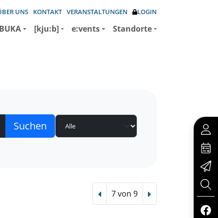
ÜBER UNS
KONTAKT
VERANSTALTUNGEN
LOGIN
BUKA
[kju:b]
e:vents
Standorte
7 von 9
Vorheriger Treffer
Nächster Treffer