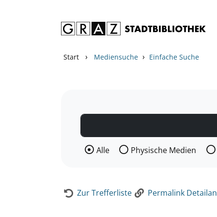
Zum Inhalt springen
Zur Detailanzeige springen
›
›
Start
Mediensuche
Einfache Suche
Wählen Sie die Medienart nach der Si
Alle
Physische Medien
Zur Trefferliste
Permalink Detailan