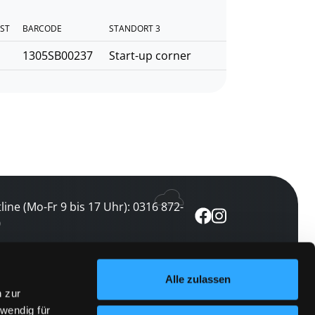
IST
BARCODE
STANDORT 3
1305SB00237
Start-up corner
line (Mo-Fr 9 bis 17 Uhr): 0316 872-
0
ewsletter abonnieren
Alle zulassen
n zur
 keine Veranstaltung verpassen
wendig für