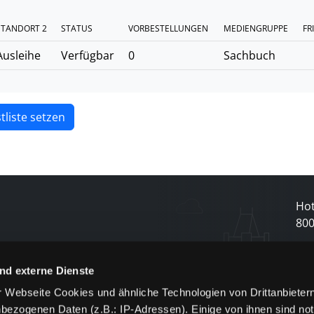
STANDORT 2
STATUS
VORBESTELLUNGEN
MEDIENGRUPPE
FR
Ausleihe
Verfügbar
0
Sachbuch
tliste setzen
Hot
80
N
nd externe Dienste
 Webseite Cookies und ähnliche Technologien von Drittanbieter
und
bezogenen Daten (z.B.: IP-Adressen). Einige von ihnen sind not