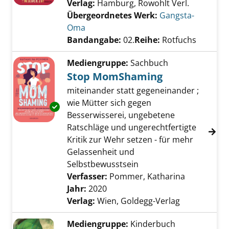
Verlag:
Hamburg, Rowohlt Verl.
Übergeordnetes Werk:
Gangsta-
Oma
Bandangabe:
02.
Reihe:
Rotfuchs
Mediengruppe:
Sachbuch
Stop MomShaming
miteinander statt gegeneinander ;
wie Mütter sich gegen
Exemplar-Details von Stop MomShaming anz
Besserwisserei, ungebetene
Ratschläge und ungerechtfertigte
Kritik zur Wehr setzen - für mehr
Gelassenheit und
Selbstbewusstsein
Verfasser:
Pommer, Katharina
Suche nach
Jahr:
2020
Verlag:
Wien, Goldegg-Verlag
Mediengruppe:
Kinderbuch