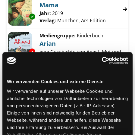
Mama
Suche nach diesem Verfasser
Jahr:
2019
Exemplar-Details von Mama anzeigen
Verlag:
München, Ars Edition
Mediengruppe:
Kinderbuch
Arian
Exemplar-Details von Arian anzeigen
eine Geschichte von Angst, Mut und
leeren Flaschen
Verfasser:
Doumbia - Milkereit,
Sanata
;
Doumbia-Milkereit, Sanata
Suche 
Jahr:
2025
Wir verwenden Cookies und externe Dienste
Verlag:
Hildesheim, Monika Fuchs
Wir verwenden auf unserer Webseite Cookies und
ähnliche Technologien von Drittanbietern zur Verarbeitung
Mediengruppe:
Kinderbuch
von personenbezogenen Daten (z.B.: IP-Adressen).
Und was sagt Mama?
Exemplar-Details von Und was sagt Mama? a
Einige von ihnen sind notwendig für den Betrieb der
Verfasser:
Böge, Dieter
;
Mölck-
Webseite, während andere uns helfen, diese Webseite
Tassel, Bernd
Suche nach diesem Verfasse
und Ihre Erfahrung zu verbessern. Bei Auswahl der
Jahr:
2025
Schaltfläche „Alle zulassen“ stimmen Sie der