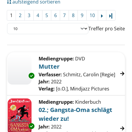
aufsteigend sortieren
1
2
3
4
5
6
7
8
9
10
Letzte Se
Treffer pro Seite
Suchergebnis
Zu den Suchfiltern springen
Mediengruppe:
DVD
Mutter
Verfasser:
Schmitz, Carolin [Regie]
Suche 
Exemplar-Details von Mutter anzeigen
Jahr:
2022
Verlag:
[o.O.], Mindjazz Pictures
Mediengruppe:
Kinderbuch
02.; Gangsta-Oma schlägt
wieder zu!
Exemplar-Details von 02.; Gangsta-Oma schlä
Suche nach diesem Verfasser
Jahr:
2022