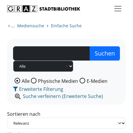
Zum Inhalt springen
Zu den Suchfiltern springen
Zur Trefferliste springen
›
...
›
Mediensuche
Einfache Suche
Wählen Sie die Medienart nach der Sie suchen wollen
Alle
Physische Medien
E-Medien
Erweiterte Filterung
Suche verfeinern (Erweiterte Suche)
Sortieren nach