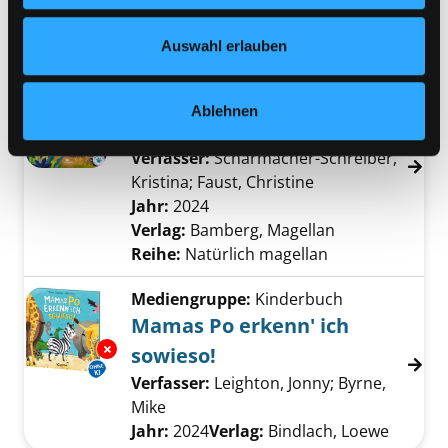
Nähere Informationen finden Sie in unserer
Jahr:
2016
Datenschutzerklärung
und in unserem
Impressum
.
Verlag:
Berlin, Insel Verlag
Auswahl erlauben
Mediengruppe:
Kinderbuch
Der kleine Waldelefant
Ablehnen
zu Hause in Afrika
Exemplar-Details von Der kleine Waldelefant
Verfasser:
Scharmacher-Schreiber,
Kristina
;
Faust, Christine
Suche nach diese
Jahr:
2024
Verlag:
Bamberg, Magellan
Reihe:
Natürlich magellan
Mediengruppe:
Kinderbuch
Mamas Po erkenn' ich
Exemplar-Details von Mamas Po erkenn' ich 
sowieso!
Verfasser:
Leighton, Jonny
;
Byrne,
Mike
Suche nach diesem Verfasser
Jahr:
2024
Verlag:
Bindlach, Loewe