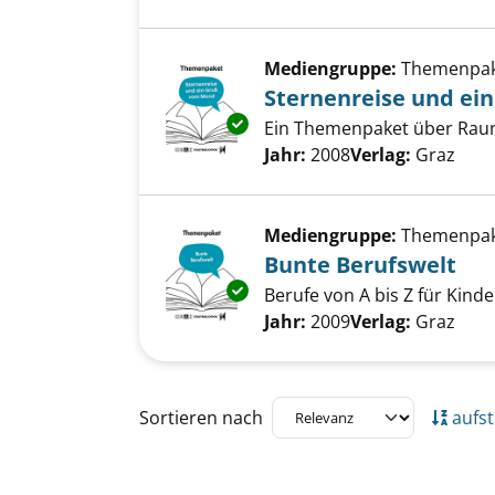
Mediengruppe:
Themenpa
Sternenreise und ei
Exemplar-Details von Sternen
Ein Themenpaket über Raumf
Suche nach diesem Verfass
Jahr:
2008
Verlag:
Graz
Mediengruppe:
Themenpa
Bunte Berufswelt
Exemplar-Details von Bunte Be
Berufe von A bis Z für Kinde
Suche nach diesem Verfass
Jahr:
2009
Verlag:
Graz
Zu den Suchfiltern springen
Sortieren nach
aufst