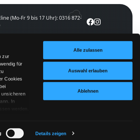
line (Mo-Fr 9 bis 17 Uhr): 0316 872-
0
ewsletter abonnieren
Alle zulassen
n zur
 keine Veranstaltung verpassen
wendig für
etzt abonnieren
Auswahl erlauben
zu
er Cookies
bei
Ablehnen
n unsicheren
ann. In
ossen werden.
Cookies
|
Impressum
|
Datenschutz
willigung
anmelden
 Punkt
 ähnlichen
g
Details zeigen
 Button links