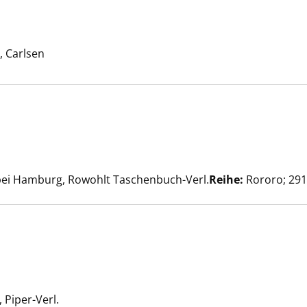
zeigen
er
 Carlsen
ls anzeigen
Suche nach diesem Verfasser
bei Hamburg, Rowohlt Taschenbuch-Verl.
Reihe:
Rororo; 29
 Typen anzeigen
e nach diesem Verfasser
Piper-Verl.