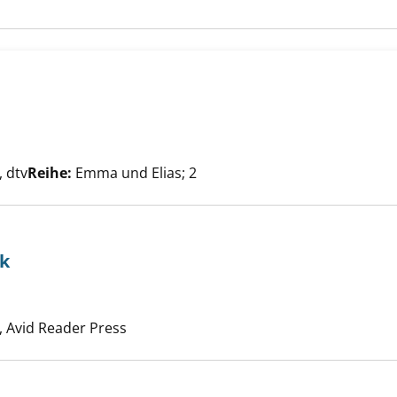
eit so weit anzeigen
che nach diesem Verfasser
 dtv
Reihe:
Emma und Elias; 2
k
moon and back anzeigen
uche nach diesem Verfasser
 Avid Reader Press