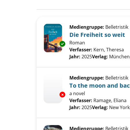
Suchergebnis
Zu den Suchfiltern springen
Mediengruppe:
Belletristik
Die Freiheit so weit
Roman
Exemplar-Details von Die Freih
Verfasser:
Kern, Theresa
Su
Jahr:
2025
Verlag:
München,
Mediengruppe:
Belletristik
To the moon and bac
a novel
Exemplar-Details von To the 
Verfasser:
Ramage, Eliana
S
Jahr:
2025
Verlag:
New York,
Mediengruppe:
Belletristik