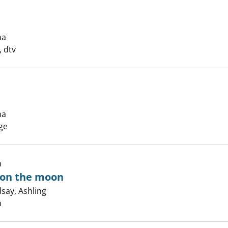
ahnen anzeigen
ha
Suche nach diesem Verfasser
 dtv
ha
Suche nach diesem Verfasser
anzeigen
ge
h
 on the moon
dsay, Ashling
Suche nach diesem Verfasser
 who danced on the moon anzeigen
n