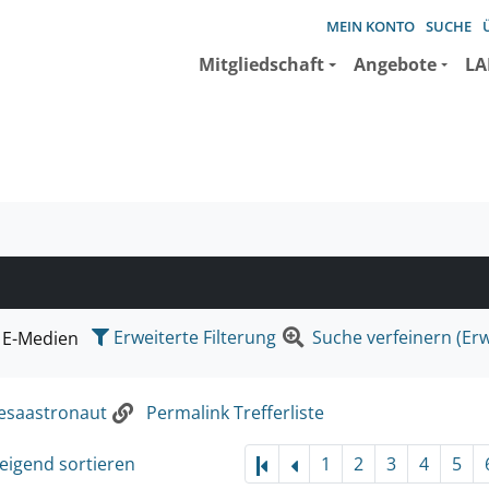
MEIN KONTO
SUCHE
Mitgliedschaft
Angebote
LA
e suchen wollen.
Erweiterte Filterung
Suche verfeinern (Erw
E-Medien
esaastronaut
Permalink Trefferliste
eigend sortieren
1
2
3
4
5