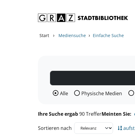
Zum Inhalt springen
Zu den Suchfiltern springen
Zur Trefferliste springen
›
›
Start
Mediensuche
Einfache Suche
Wählen Sie die Medienart nach der Si
Alle
Physische Medien
Ihre Suche ergab
90 Treffer
Meinten Sie:
Sortieren nach
aufst