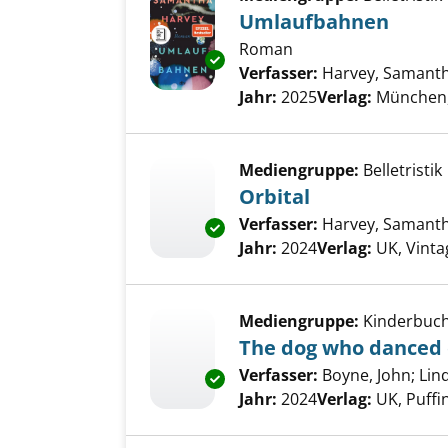
Umlaufbahnen
Roman
Exemplar-Details von Umlaufb
Verfasser:
Harvey, Samant
Jahr:
2025
Verlag:
München,
Mediengruppe:
Belletristik
Orbital
Verfasser:
Harvey, Samant
Exemplar-Details von Orbital 
Jahr:
2024
Verlag:
UK, Vinta
Mediengruppe:
Kinderbuc
The dog who danced
Verfasser:
Boyne, John
;
Lin
Exemplar-Details von The dog
Jahr:
2024
Verlag:
UK, Puffi