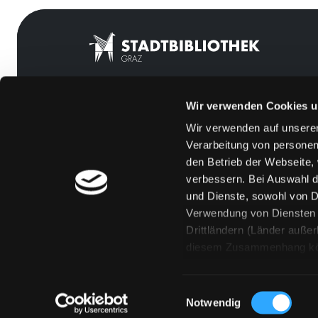
Wir verwenden Cookies u
Mitgliedschaft
Feedback
Wir verwenden auf unserer
Angebote
Kontakt
Verarbeitung von personen
LABUKA
Über uns
den Betrieb der Webseite,
verbessern. Bei Auswahl d
[kju:b]
Jobs
und Dienste, sowohl von Dr
News
Medienwunsch
Verwendung von Diensten u
Drittländern (Länder auße
Veranstaltungen
FAQs
diesem Zusammenhang könne
Standorte
Überweisungsdat
Eine Verarbeitung durch so
erteilen („Auswahl erlaube
Einwilligungsauswahl
„Details zeigen“ finden S
Notwendig
Technologien. Selbstverst