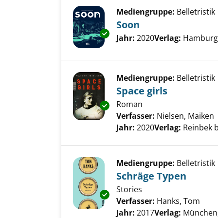
Mediengruppe:
Belletristik
Soon
Exemplar-Details von Soon an
Suche nach diesem Verfass
Jahr:
2020
Verlag:
Hamburg,
Mediengruppe:
Belletristik
Space girls
Roman
Exemplar-Details von Space gir
Verfasser:
Nielsen, Maiken
Jahr:
2020
Verlag:
Reinbek 
Mediengruppe:
Belletristik
Schräge Typen
Stories
Exemplar-Details von Schräge
Verfasser:
Hanks, Tom
Such
Jahr:
2017
Verlag:
München, 