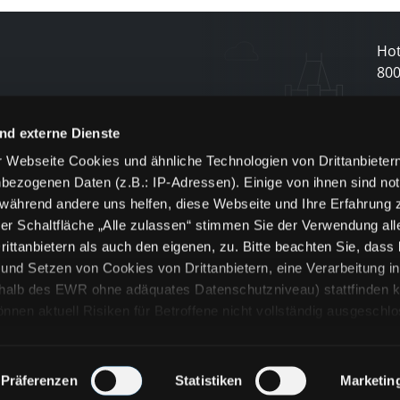
Hot
80
N
nd externe Dienste
 Webseite Cookies und ähnliche Technologien von Drittanbieter
und
bezogenen Daten (z.B.: IP-Adressen). Einige von ihnen sind not
j
 während andere uns helfen, diese Webseite und Ihre Erfahrung 
er Schaltfläche „Alle zulassen“ stimmen Sie der Verwendung all
ittanbietern als auch den eigenen, zu. Bitte beachten Sie, dass 
nd Setzen von Cookies von Drittanbietern, eine Verarbeitung i
rhalb des EWR ohne adäquates Datenschutzniveau) stattfinden k
n aktuell Risiken für Betroffene nicht vollständig ausgeschl
en
lche Cookies oder Dienste erfolgt nur, wenn Sie die jeweilige Ein
n“) oder auf die Schaltfläche „Alle zulassen“ klicken. Unter dem
ie Erklärungen zu den verschiedenen Kategorien von Cookies und
Präferenzen
Statistiken
Marketin
ändlich können Sie über unsere „Cookie-Einstellungen“ unter dem