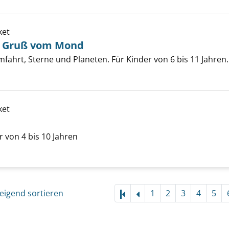
ket
n Gruß vom Mond
reise und ein Gruß vom Mond anzeigen
ahrt, Sterne und Planeten. Für Kinder von 6 bis 11 Jahren.
er
ket
rufswelt anzeigen
r von 4 bis 10 Jahren
er
eigend sortieren
1
2
3
4
5