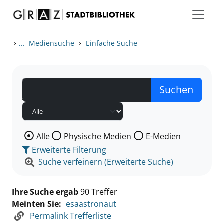
Zum Inhalt springen
Zu den Suchfiltern springen
Zur Trefferliste springen
›
...
›
Mediensuche
Einfache Suche
Wählen Sie die Medienart nach der Sie suchen wollen
Alle
Physische Medien
E-Medien
Erweiterte Filterung
Suche verfeinern (Erweiterte Suche)
Ihre Suche ergab
90 Treffer
Meinten Sie:
esaastronaut
Permalink Trefferliste