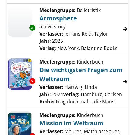
Mediengruppe:
Belletristik
Atmosphere
a love story
Exemplar-Details von Atmosphere anzeigen
Verfasser:
Jenkins Reid, Taylor
Suche nach
Jahr:
2025
Verlag:
New York, Balantine Books
Mediengruppe:
Kinderbuch
Die wichtigsten Fragen zum
Weltraum
Exemplar-Details von Die wichtigsten Frage
Verfasser:
Hartwig, Linda
Suche nach dies
Jahr:
2024
Verlag:
Hamburg, Carlsen
Reihe:
Frag doch mal ... die Maus!
Mediengruppe:
Kinderbuch
Mission im Weltraum
Verfasser:
Maurer, Matthias
;
Sauer,