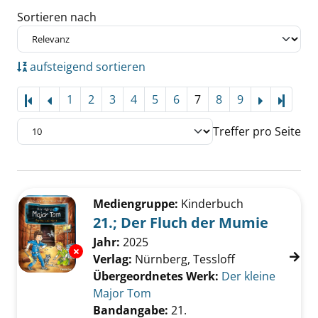
Sortieren nach
aufsteigend sortieren
1
2
3
4
5
6
7
8
9
Letzte
Treffer pro Seite
Suchergebnis
Zu den Suchfiltern springen
Mediengruppe:
Kinderbuch
21.; Der Fluch der Mumie
Suche nach diesem Verfasser
Jahr:
2025
Exemplar-Details von 21.; Der Fluch der Mum
Verlag:
Nürnberg, Tessloff
Übergeordnetes Werk:
Der kleine
Major Tom
Bandangabe:
21.