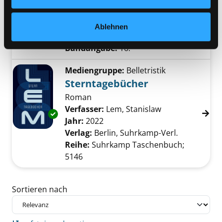
Suche nach diesem Verfasser
Jahr:
2022
Exemplar-Details von 16.; Fehler im System a
Verlag:
Nürnberg, Tessloff-Verl.
Übergeordnetes Werk:
Der kleine
Ablehnen
Major Tom
Bandangabe:
16.
Mediengruppe:
Belletristik
Sterntagebücher
Roman
Verfasser:
Lem, Stanislaw
Suche nach die
Exemplar-Details von Sterntagebücher anzei
Jahr:
2022
Verlag:
Berlin, Suhrkamp-Verl.
Reihe:
Suhrkamp Taschenbuch;
5146
Zu den Suchfiltern springen
Sortieren nach