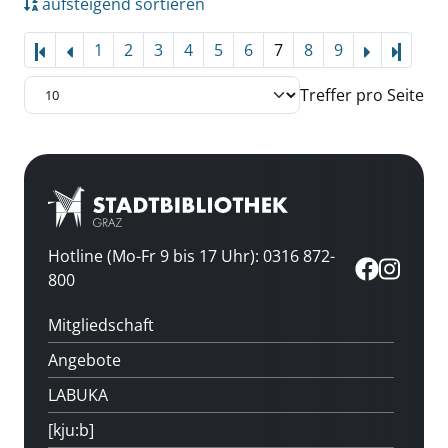
aufsteigend sortieren
1
2
3
4
5
6
7
8
9
Letzte
Treffer pro Seite
Hotline (Mo-Fr 9 bis 17 Uhr): 0316 872-
800
Mitgliedschaft
Angebote
LABUKA
[kju:b]