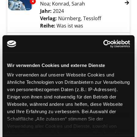
Exemplar-Details von Mission im Weltraum a
Noa
;
Konrad, Sarah
Suche nach diesem Ve
Jahr:
2024
Verlag:
Nürnberg, Tessloff
Reihe:
Was ist was
Mediengruppe:
Kinderbuch
Armstrong
maceraperest fare aya yolculugu
Exemplar-Details von Armstrong anzeigen
Verfasser:
Kuhlmann, Torben
Suche nach 
Wir verwenden Cookies und externe Dienste
Jahr:
2023
Verlag:
Istanbul, Ucan Fil
Wir verwenden auf unserer Webseite Cookies und
ähnliche Technologien von Drittanbietern zur Verarbeitung
Mediengruppe:
Kinderbuch
von personenbezogenen Daten (z.B.: IP-Adressen).
Kosmokoty
Einige von ihnen sind notwendig für den Betrieb der
Marcianski chroniky Murka
Exemplar-Details von Kosmokoty anzeigen
Webseite, während andere uns helfen, diese Webseite
Mnjauska
und Ihre Erfahrung zu verbessern. Bei Auswahl der
Verfasser:
Iljucha, Julija
Suche nach diesem
Schaltfläche „Alle zulassen“ stimmen Sie der
Jahr:
2022
Verwendung aller Cookies und Dienste, sowohl von
Verlag:
Chernivci, Chorni vivci
Drittanbietern als auch den eigenen, zu. Bitte beachten