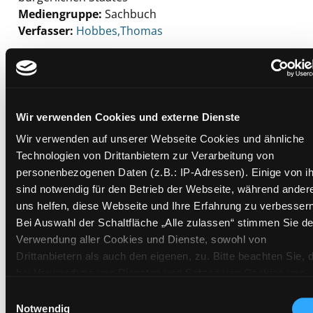
Mediengruppe:
Sachbuch
Verfasser:
Suche nach diesem Verfasser
Hobbes,Thomas
Beschreibung ein-/ausblenden
Mehr Informationen ein-/ausblenden
Wir verwenden Cookies und externe Dienste
Wir verwenden auf unserer Webseite Cookies und ähnliche
Exemplare
Technologien von Drittanbietern zur Verarbeitung von
personenbezogenen Daten (z.B.: IP-Adressen). Einige von i
Zweigstelle:
Zanklhof
sind notwendig für den Betrieb der Webseite, während ander
Signatur:
PI.T HOB
uns helfen, diese Webseite und Ihre Erfahrung zu verbessern
Bei Auswahl der Schaltfläche „Alle zulassen“ stimmen Sie de
Standort 2:
Ausleihe
Verwendung aller Cookies und Dienste, sowohl von
Status:
Verfügbar
Drittanbietern als auch den eigenen, zu. Bitte beachten Sie, 
Vorbestellungen:
0
bei Verwendung von Diensten und Setzen von Cookies von
Mediengruppe:
Sachbuch
Drittanbietern, eine Verarbeitung in unsicheren Drittländern
Einwilligungsauswahl
Frist:
(Länder außerhalb des EWR ohne adäquates
Notwendig