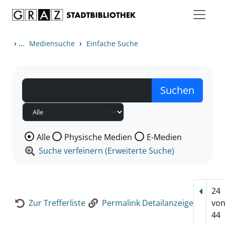
Zum Inhalt springen
Zur Detailanzeige springen
›
...
›
Mediensuche
Einfache Suche
Wählen Sie die Medienart nach der Sie suchen wollen
Alle
Physische Medien
E-Medien
Suche verfeinern (Erweiterte Suche)
24
Vorhe
Zur Trefferliste
Permalink Detailanzeige
vo
44