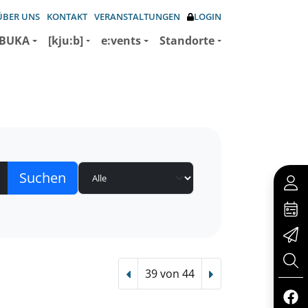
ÜBER UNS
KONTAKT
VERANSTALTUNGEN
LOGIN
BUKA
[kju:b]
e:vents
Standorte
39 von 44
Vorheriger Treffer
Nächster Treffer