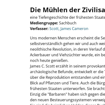
Die Mühlen der Zivilis
eine Tiefengeschichte der frühesten Staat
Mediengruppe:
Sachbuch
Verfasser:
Suche nach diesem Verfasser
Scott, James Cameron
Uns modernen Menschen erscheint die Sess
selbstverständlich gehen wir und auch wei
neolithische Revolution, in deren Verlau
Ackerbauer und Viehzüchter wurde, ein bed
noch heute genießen.
James C. Scott erzählt in seinem provokan
archäologische Befunde, entwickelt er die 
über die Reproduktion entstanden und ein
Blick auf Pflanzen und Tiere. Auch die Bü
frühesten Staaten unterworfen. Sie bracht
Einzig die "Barbaren" haben sich gegen die
den neuen Besteuerungssystemen verweige