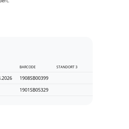
dert.
BARCODE
STANDORT 3
8.2026
1908SB00399
1901SB05329