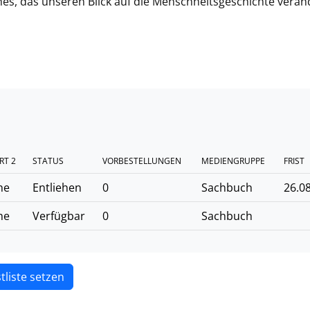
hes, das unseren Blick auf die Menschheitsgeschichte verän
RT 2
STATUS
VORBESTELLUNGEN
MEDIENGRUPPE
FRIST
he
Entliehen
0
Sachbuch
26.0
he
Verfügbar
0
Sachbuch
tliste setzen