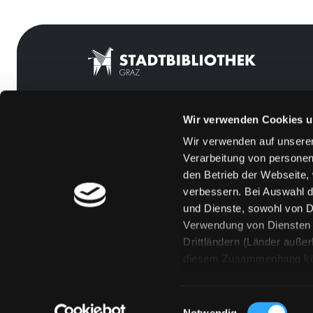
Wir verwenden Cookies u
Mitgliedschaft
Feedback
Wir verwenden auf unserer
Angebote
Kontakt
Verarbeitung von personen
LABUKA
Über uns
den Betrieb der Webseite,
verbessern. Bei Auswahl d
[kju:b]
Jobs
und Dienste, sowohl von Dr
News
Medienwunsch
Verwendung von Diensten u
Drittländern (Länder auße
Veranstaltungen
FAQs
diesem Zusammenhang könne
Standorte
Überweisungsdat
Eine Verarbeitung durch so
erteilen („Auswahl erlaube
Einwilligungsauswahl
„Details zeigen“ finden S
Notwendig