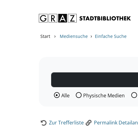
Zum Inhalt springen
Zur Detailanzeige springen
›
›
Start
Mediensuche
Einfache Suche
Wählen Sie die Medienart nach der Si
Alle
Physische Medien
Zur Trefferliste
Permalink Detailan