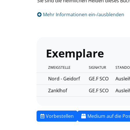
Sie sind die heimlichen Helden dieses Buc
Mehr Informationen ein-/ausblenden
Exemplare
ZWEIGSTELLE
SIGNATUR
STANDO
Nord - Geidorf
GE.F SCO
Auslei
Zanklhof
GE.F SCO
Auslei
Vorbestellen
Medium auf die Pos