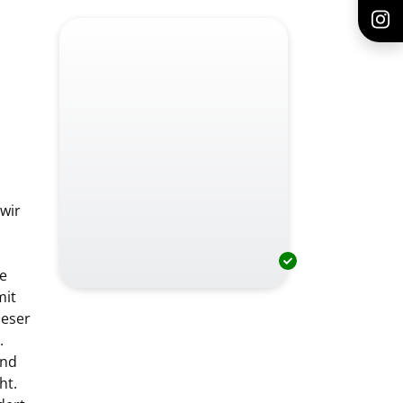
wir
le
mit
ieser
.
und
ht.