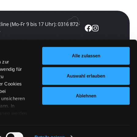
line (Mo-Fr 9 bis 17 Uhr): 0316 872-
0
ewsletter abonnieren
Alle zulassen
n zur
 keine Veranstaltung verpassen
wendig für
etzt abonnieren
Auswahl erlauben
zu
er Cookies
bei
Ablehnen
n unsicheren
ann. In
ossen werden.
Cookies
|
Impressum
|
Datenschutz
willigung
anmelden
 Punkt
 ähnlichen
g