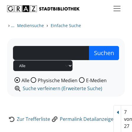
Zum Inhalt springen
Zur Detailanzeige springen
›
...
›
Mediensuche
Einfache Suche
Wählen Sie die Medienart nach der Sie suchen wollen
Alle
Physische Medien
E-Medien
Suche verfeinern (Erweiterte Suche)
7
Vorhe
Zur Trefferliste
Permalink Detailanzeige
vo
27