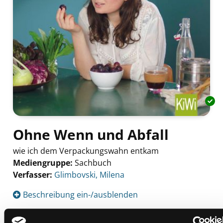
Ohne Wenn und Abfall
wie ich dem Verpackungswahn entkam
Mediengruppe:
Sachbuch
Verfasser:
Suche nach diesem Verfasser
Glimbovski, Milena
Beschreibung ein-/ausblenden
Mehr Informationen ein-/ausblenden