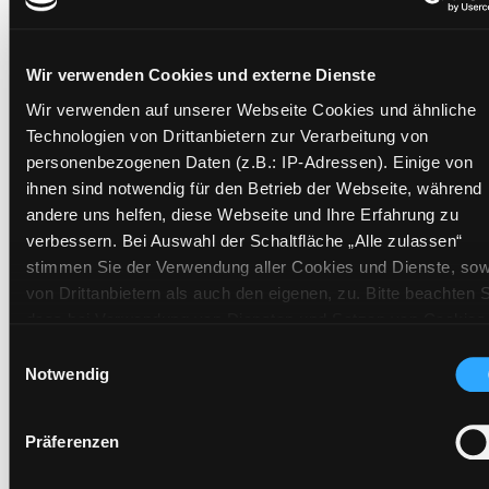
Wir verwenden Cookies und externe Dienste
Exemplare
Wir verwenden auf unserer Webseite Cookies und ähnliche
Zweigstelle:
Ost - Schillerstraße
Technologien von Drittanbietern zur Verarbeitung von
personenbezogenen Daten (z.B.: IP-Adressen). Einige von
Signatur:
NB.OBM GLI
ihnen sind notwendig für den Betrieb der Webseite, während
Standort 2:
Ausleihe
andere uns helfen, diese Webseite und Ihre Erfahrung zu
Status:
Verfügbar
verbessern. Bei Auswahl der Schaltfläche „Alle zulassen“
Vorbestellungen:
0
stimmen Sie der Verwendung aller Cookies und Dienste, sow
von Drittanbietern als auch den eigenen, zu. Bitte beachten S
Mediengruppe:
Sachbuch
dass bei Verwendung von Diensten und Setzen von Cookies
Frist:
von Drittanbietern, eine Verarbeitung in unsicheren Drittlände
Einwilligungsauswahl
Barcode:
2106SB02431
(Länder außerhalb des EWR ohne adäquates
Notwendig
Standort 3:
Datenschutzniveau) stattfinden kann. In diesem Zusammen
können aktuell Risiken für Betroffene nicht vollständig
Präferenzen
ausgeschlossen werden. Eine Verarbeitung durch solche
Cookies oder Dienste erfolgt nur, wenn Sie die jeweilige