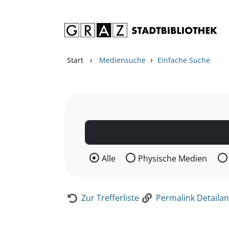
Zum Inhalt springen
Zur Detailanzeige springen
›
›
Start
Mediensuche
Einfache Suche
Wählen Sie die Medienart nach der Si
Alle
Physische Medien
Zur Trefferliste
Permalink Detailan