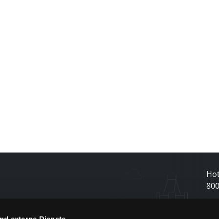
Hot
80
nd externe Dienste