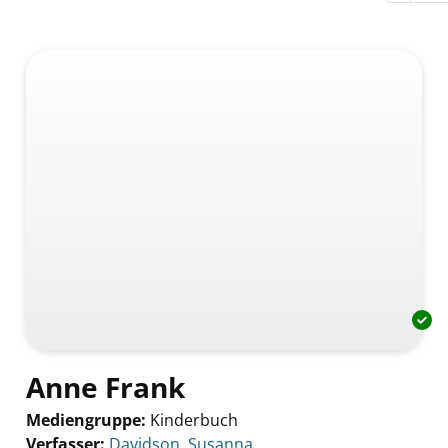
Anne Frank
Mediengruppe:
Kinderbuch
Verfasser:
Suche nach diesem Verfasser
Davidson, Susanna