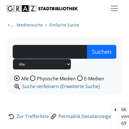
Zum Inhalt springen
Zur Detailanzeige springen
›
...
›
Mediensuche
Einfache Suche
Wählen Sie die Medienart nach der Sie suchen wollen
Alle
Physische Medien
E-Medien
Suche verfeinern (Erweiterte Suche)
66
Vorhe
Zur Trefferliste
Permalink Detailanzeige
vo
69