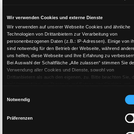
Standort 3:
Wir verwenden Cookies und externe Dienste
Wir verwenden auf unserer Webseite Cookies und ähnliche
Zweigstelle:
Süd - Lauzilgasse
Technologien von Drittanbietern zur Verarbeitung von
Signatur:
JF.E DAV
personenbezogenen Daten (z.B.: IP-Adressen). Einige von i
Standort 2:
Ausleihe
sind notwendig für den Betrieb der Webseite, während ander
Status:
Verfügbar
uns helfen, diese Webseite und Ihre Erfahrung zu verbessern
Bei Auswahl der Schaltfläche „Alle zulassen“ stimmen Sie de
Vorbestellungen:
0
Verwendung aller Cookies und Dienste, sowohl von
Mediengruppe:
Kinderbuch
Drittanbietern als auch den eigenen, zu. Bitte beachten Sie, 
Frist:
bei Verwendung von Diensten und Setzen von Cookies von
Barcode:
1007BU01491
Drittanbietern, eine Verarbeitung in unsicheren Drittländern
Einwilligungsauswahl
Standort 3:
(Länder außerhalb des EWR ohne adäquates
Notwendig
Datenschutzniveau) stattfinden kann. In diesem Zusammen
können aktuell Risiken für Betroffene nicht vollständig
Präferenzen
ausgeschlossen werden. Eine Verarbeitung durch solche
Cookies oder Dienste erfolgt nur, wenn Sie die jeweilige
Zweigstelle:
Zanklhof