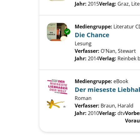
Jahr:
2015
Verlag:
Graz, Lit
Mediengruppe:
Literatur C
Exemplar-Details von Die Chan
Die Chance
Lesung
Verfasser:
O'Nan, Stewart
S
Jahr:
2014
Verlag:
Reinbek 
Mediengruppe:
eBook
Der mieseste Liebha
Roman
Verfasser:
Braun, Harald
Su
Jahr:
2010
Verlag:
dtv
Vorbes
Voraus