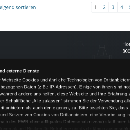
eigend sortieren
1
2
3
4
Hot
80
N
nd externe Dienste
 Webseite Cookies und ähnliche Technologien von Drittanbieter
und
bezogenen Daten (z.B.: IP-Adressen). Einige von ihnen sind not
j
 während andere uns helfen, diese Webseite und Ihre Erfahrung 
er Schaltfläche „Alle zulassen“ stimmen Sie der Verwendung all
ittanbietern als auch den eigenen, zu. Bitte beachten Sie, dass 
nd Setzen von Cookies von Drittanbietern, eine Verarbeitung i
rhalb des EWR ohne adäquates Datenschutzniveau) stattfinden k
n aktuell Risiken für Betroffene nicht vollständig ausgeschl