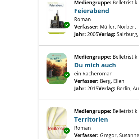
Mediengruppe:
Belletristik
Feierabend
Roman
Exemplar-Details von Feierabe
Verfasser:
Müller, Norbert
S
Jahr:
2005
Verlag:
Salzburg,
Mediengruppe:
Belletristik
Du mich auch
ein Racheroman
Exemplar-Details von Du mich
Verfasser:
Berg, Ellen
Suche
Jahr:
2015
Verlag:
Berlin, A
Mediengruppe:
Belletristik
Territorien
Roman
Exemplar-Details von Territori
Verfasser:
Gregor, Susann