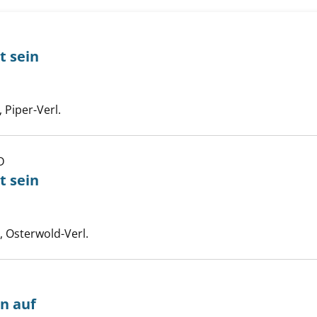
t sein
twein als tot sein anzeigen
uche nach diesem Verfasser
Piper-Verl.
D
twein als tot sein anzeigen
t sein
uche nach diesem Verfasser
 Osterwold-Verl.
hn auf