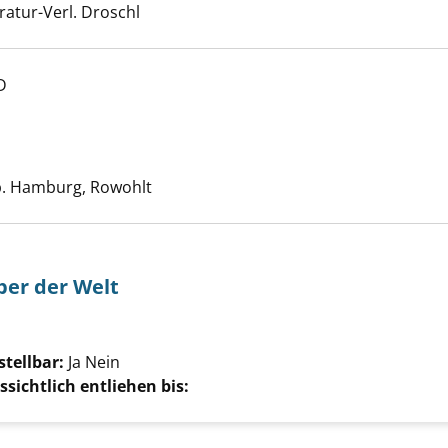
eratur-Verl. Droschl
D
ce anzeigen
uche nach diesem Verfasser
b. Hamburg, Rowohlt
ber der Welt
che nach diesem Verfasser
tellbar:
Ja
Nein
sichtlich entliehen bis: