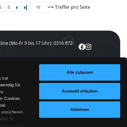
5
6
Treffer pro Seite
Letzte Seite
line (Mo-Fr 9 bis 17 Uhr): 0316 872-
0
ewsletter abonnieren
Alle zulassen
n zur
 keine Veranstaltung verpassen
wendig für
etzt abonnieren
Auswahl erlauben
zu
er Cookies
bei
Ablehnen
n unsicheren
ann. In
ossen werden.