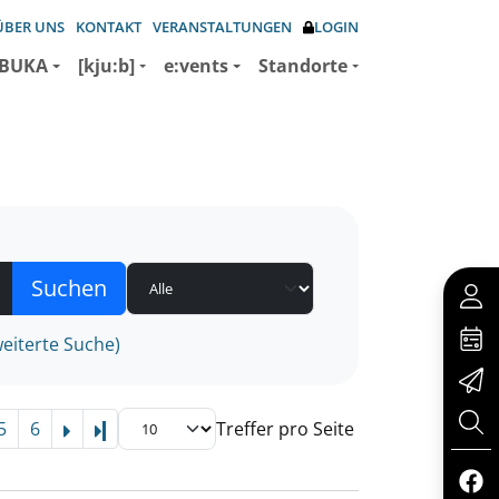
ÜBER UNS
KONTAKT
VERANSTALTUNGEN
LOGIN
BUKA
[kju:b]
e:vents
Standorte
eiterte Suche)
5
6
Treffer pro Seite
Letzte Seite