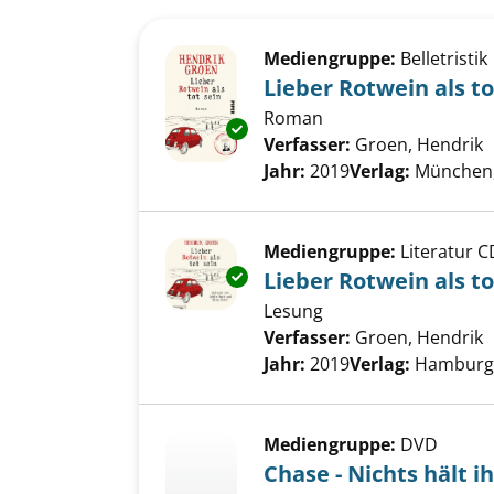
Suchergebnis
Zu den Suchfiltern springen
Mediengruppe:
Belletristik
Lieber Rotwein als to
Roman
Exemplar-Details von Lieber Ro
Verfasser:
Groen, Hendrik
S
Jahr:
2019
Verlag:
München, 
Mediengruppe:
Literatur C
Exemplar-Details von Lieber Ro
Lieber Rotwein als to
Lesung
Verfasser:
Groen, Hendrik
S
Jahr:
2019
Verlag:
Hamburg,
Mediengruppe:
DVD
Chase - Nichts hält i