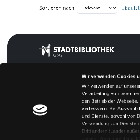
Zu den Suchfiltern springen
Sortieren nach
aufst
Wir verwenden Cookies u
Mitgliedschaft
Feedback
Wir verwenden auf unserer
Angebote
Kontakt
Verarbeitung von personen
LABUKA
Über uns
den Betrieb der Webseite,
verbessern. Bei Auswahl d
[kju:b]
Jobs
und Dienste, sowohl von Dr
News
Medienwunsch
Verwendung von Diensten u
Drittländern (Länder auße
Veranstaltungen
FAQs
diesem Zusammenhang könne