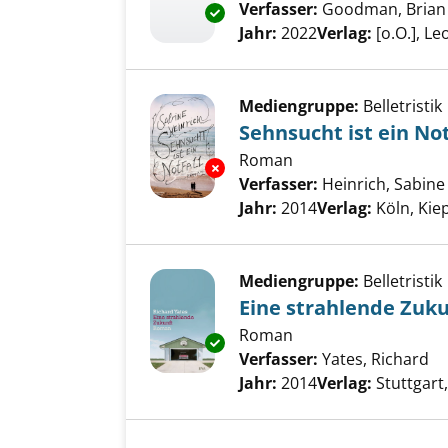
Verfasser:
Goodman, Brian 
Exemplar-Details von Chase - N
Jahr:
2022
Verlag:
[o.O.], Le
Mediengruppe:
Belletristik
Sehnsucht ist ein Not
Roman
Exemplar-Details von Sehnsucht
Verfasser:
Heinrich, Sabine
Jahr:
2014
Verlag:
Köln, Kie
Mediengruppe:
Belletristik
Eine strahlende Zuk
Roman
Exemplar-Details von Eine str
Verfasser:
Yates, Richard
Su
Jahr:
2014
Verlag:
Stuttgart