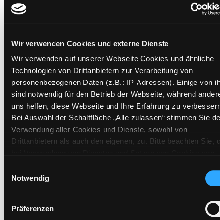
Mehr Informationen ein-/ausblenden
Wir verwenden Cookies und externe Dienste
Exemplare
Wir verwenden auf unserer Webseite Cookies und ähnliche
Technologien von Drittanbietern zur Verarbeitung von
Zweigstelle:
Andritz
personenbezogenen Daten (z.B.: IP-Adressen). Einige von i
Signatur:
DR EXT
sind notwendig für den Betrieb der Webseite, während ander
Standort 2:
Ausleihe
uns helfen, diese Webseite und Ihre Erfahrung zu verbessern
Status:
Verfügbar
Bei Auswahl der Schaltfläche „Alle zulassen“ stimmen Sie de
Verwendung aller Cookies und Dienste, sowohl von
Vorbestellungen:
0
Drittanbietern als auch den eigenen, zu. Bitte beachten Sie, 
Mediengruppe:
Belletristik
bei Verwendung von Diensten und Setzen von Cookies von
Frist:
Drittanbietern, eine Verarbeitung in unsicheren Drittländern
Einwilligungsauswahl
Barcode:
1809SB02136
(Länder außerhalb des EWR ohne adäquates
Notwendig
Standort 3:
Datenschutzniveau) stattfinden kann. In diesem Zusammen
können aktuell Risiken für Betroffene nicht vollständig
Präferenzen
ausgeschlossen werden. Eine Verarbeitung durch solche