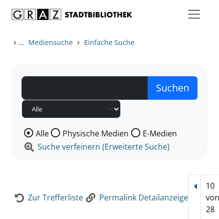
Zum Inhalt springen
Zur Detailanzeige springen
›
...
›
Mediensuche
Einfache Suche
Wählen Sie die Medienart nach der Sie suchen wollen
Alle
Physische Medien
E-Medien
Suche verfeinern (Erweiterte Suche)
10
Vorhe
Zur Trefferliste
Permalink Detailanzeige
vo
28