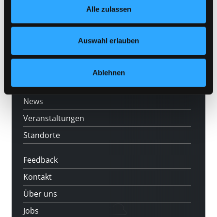
Hotline (Mo-Fr 9 bis 17 Uhr): 0316 872-
Alle zulassen
jederzeit widerrufen und Ihre Einstellungen verändern.
800
Nähere Informationen finden Sie in unserer
Mitgliedschaft
Datenschutzerklärung
und in unserem
Impressum
.
Auswahl erlauben
Angebote
LABUKA
Ablehnen
[kju:b]
News
Veranstaltungen
Standorte
Feedback
Kontakt
Über uns
Jobs