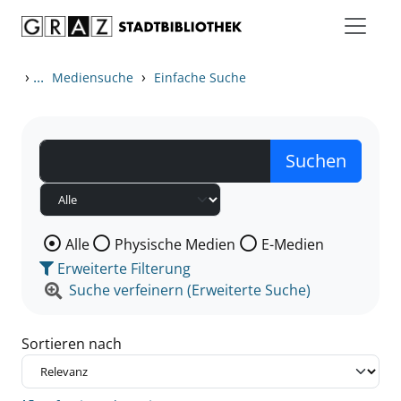
Zum Inhalt springen
Zu den Suchfiltern springen
Zur Trefferliste springen
›
...
›
Mediensuche
Einfache Suche
Wählen Sie die Medienart nach der Sie suchen wollen
Alle
Physische Medien
E-Medien
Erweiterte Filterung
Suche verfeinern (Erweiterte Suche)
Sortieren nach