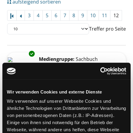
aufsteigend sortieren
3
4
5
6
7
8
9
10
11
12
Treffer pro Seite
Suchergebnis
Exemplar-Details von Es gibt nur einen Gott
Zu den Suchfiltern springen
Mediengruppe:
Sachbuch
Es gibt nur einen Gott und
eine Menschheit
Graz und seine jüdischen Bürger
Verfasser:
Sotill, Wolfgang
Suche nach die
Wir verwenden Cookies und externe Dienste
Jahr:
2001
Verlag:
Graz [u. a.], Styria
Wir verwenden auf unserer Webseite Cookies und
Exemplar-Details von Kunst und Kultur in Ös
ähnliche Technologien von Drittanbietern zur Verarbeitung
Mediengruppe:
Sachbuch
von personenbezogenen Daten (z.B.: IP-Adressen).
Kunst und Kultur in
Einige von ihnen sind notwendig für den Betrieb der
Österreich
Webseite, während andere uns helfen, diese Webseite