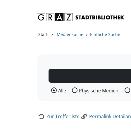
Zum Inhalt springen
Zur Detailanzeige springen
›
›
Start
Mediensuche
Einfache Suche
Wählen Sie die Medienart nach der Si
Alle
Physische Medien
Zur Trefferliste
Permalink Detailan