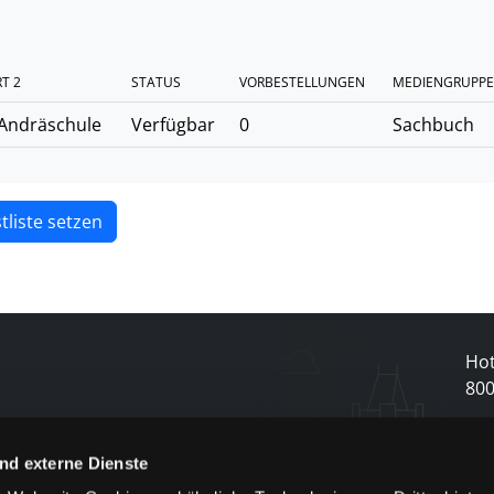
T 2
STATUS
VORBESTELLUNGEN
MEDIENGRUPPE
Andräschule
Verfügbar
0
Sachbuch
tliste setzen
Hot
80
N
nd externe Dienste