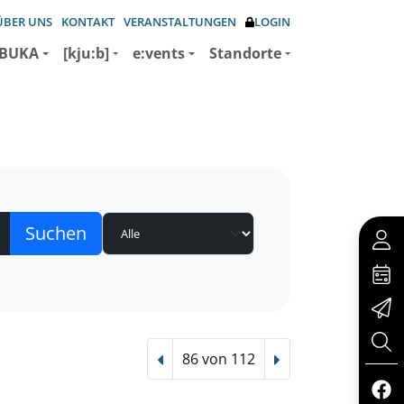
ÜBER UNS
KONTAKT
VERANSTALTUNGEN
LOGIN
BUKA
[kju:b]
e:vents
Standorte
86 von 112
Vorheriger Treffer
Nächster Treffer