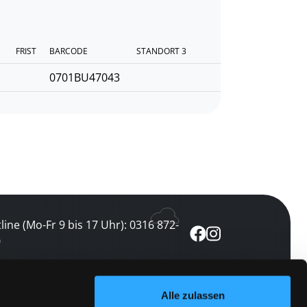
FRIST
BARCODE
STANDORT 3
0701BU47043
line (Mo-Fr 9 bis 17 Uhr): 0316 872-
0
ewsletter abonnieren
Alle zulassen