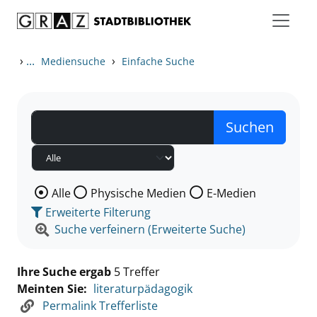
Zum Inhalt springen
Zu den Suchfiltern springen
Zur Trefferliste springen
›
...
›
Mediensuche
Einfache Suche
Wählen Sie die Medienart nach der Sie suchen wollen
Alle
Physische Medien
E-Medien
Erweiterte Filterung
Suche verfeinern (Erweiterte Suche)
Ihre Suche ergab
5 Treffer
Meinten Sie:
literaturpädagogik
Permalink Trefferliste