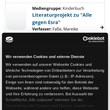
Mediengruppe:
Kinderbuch
Literaturprojekt zu "Alle
gegen Esra"
Verfasser:
Faße, Mareike
Jahr:
2015
Übergeordnetes Werk:
Viele
Kulturen - eine Welt
Wir verwenden Cookies und externe Dienste
Mediengruppe:
Unterrichtsmaterial
Literaturseiten zum
Wir verwenden auf unserer Webseite Cookies und
ähnliche Technologien von Drittanbietern zur Verarbeitung
Taschenbuch "Emil und die
von personenbezogenen Daten (z.B.: IP-Adressen).
Detektive"
Einige von ihnen sind notwendig für den Betrieb der
Verfasser:
Quast, Moritz
;
Kohl,
Webseite, während andere uns helfen, diese Webseite
Lynn-Sven
und Ihre Erfahrung zu verbessern. Bei Auswahl der
Jahr:
2013
Schaltfläche „Alle zulassen“ stimmen Sie der
Übergeordnetes Werk:
Klassensatz:
Verwendung aller Cookies und Dienste, sowohl von
Emil und die Detektive