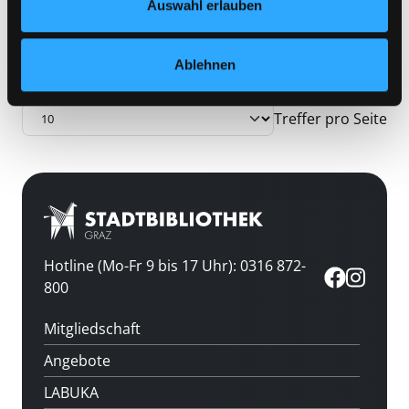
Zu den Suchfiltern springen
Sortieren nach
Auswahl erlauben
Ablehnen
aufsteigend sortieren
Treffer pro Seite
Hotline (Mo-Fr 9 bis 17 Uhr): 0316 872-
800
Mitgliedschaft
Angebote
LABUKA