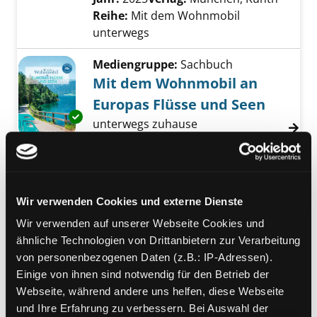
Reihe:
Mit dem Wohnmobil
unterwegs
Mediengruppe:
Sachbuch
Mit dem Wohnmobil an
Europas Flüsse und Seen
Exemplar-Details von Mit dem Wohnmobil an
unterwegs zuhause
Verfasser:
Lang, Ulrike
Suche nach diesem
Jahr:
2024
Verlag:
München, Kunth
Reihe:
Mit dem Wohnmobil
unterwegs
Wir verwenden Cookies und externe Dienste
Mediengruppe:
Sachbuch
Wir verwenden auf unserer Webseite Cookies und
Secret Campsites
ähnliche Technologien von Drittanbietern zur Verarbeitung
von personenbezogenen Daten (z.B.: IP-Adressen).
kleine, charmante Campingplätze in
Exemplar-Details von Secret Campsites anze
Einige von ihnen sind notwendig für den Betrieb der
Europa
Webseite, während andere uns helfen, diese Webseite
Verfasser:
Hein, Katja
;
Meyer, Julian
;
und Ihre Erfahrung zu verbessern. Bei Auswahl der
Siefert, Heidi
Suche nach diesem Verfasse