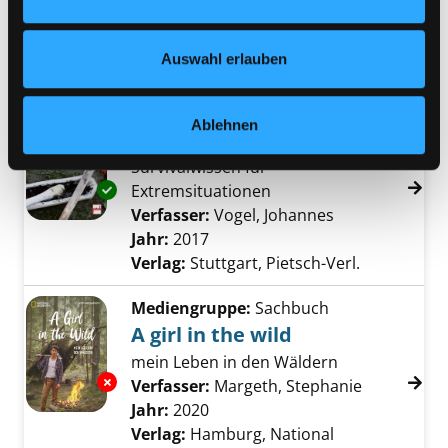
Exemplar-Details von Gebrauchsanweisung f
Jahr:
2021
Nähere Informationen finden Sie in unserer
Verlag:
München, Piper-Verl.
Datenschutzerklärung
und in unserem
Impressum
.
Auswahl erlauben
Reihe:
Piper; 7749
Mediengruppe:
Sachbuch
Ablehnen
Pflanzliche Notnahrung
Survivalwissen für
Exemplar-Details von Pflanzliche Notnahrun
Extremsituationen
Verfasser:
Vogel, Johannes
Suche nach di
Jahr:
2017
Verlag:
Stuttgart, Pietsch-Verl.
Mediengruppe:
Sachbuch
A girl in the wild
mein Leben in den Wäldern
Exemplar-Details von A girl in the wild anzeig
Verfasser:
Margeth, Stephanie
Suche nach
Jahr:
2020
Verlag:
Hamburg, National