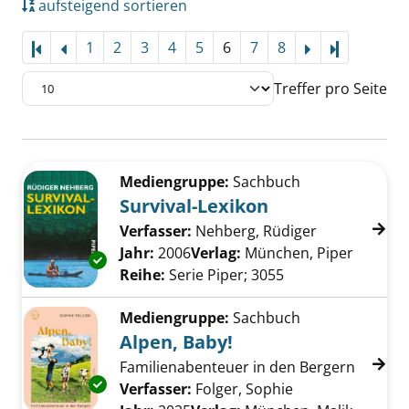
aufsteigend sortieren
1
2
3
4
5
6
7
8
Letzte Sei
Treffer pro Seite
Suchergebnis
Zu den Suchfiltern springen
Mediengruppe:
Sachbuch
Survival-Lexikon
Verfasser:
Nehberg, Rüdiger
Suche nach d
Jahr:
2006
Verlag:
München, Piper
Exemplar-Details von Survival-Lexikon anzeig
Reihe:
Serie Piper; 3055
Mediengruppe:
Sachbuch
Alpen, Baby!
Familienabenteuer in den Bergern
Exemplar-Details von Alpen, Baby! anzeigen
Verfasser:
Folger, Sophie
Suche nach dies