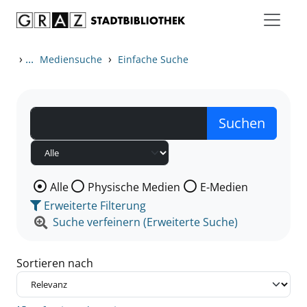
Zum Inhalt springen
Zu den Suchfiltern springen
Zur Trefferliste springen
›
...
›
Mediensuche
Einfache Suche
Wählen Sie die Medienart nach der Sie suchen wollen
Alle
Physische Medien
E-Medien
Erweiterte Filterung
Suche verfeinern (Erweiterte Suche)
Sortieren nach