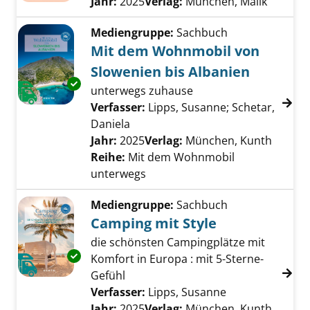
Jahr:
2025
Verlag:
München, Malik
Mediengruppe:
Sachbuch
Mit dem Wohnmobil von
Slowenien bis Albanien
Exemplar-Details von Mit dem Wohnmobil von
unterwegs zuhause
Verfasser:
Lipps, Susanne
;
Schetar,
Daniela
Suche nach diesem Verfasser
Jahr:
2025
Verlag:
München, Kunth
Reihe:
Mit dem Wohnmobil
unterwegs
Mediengruppe:
Sachbuch
Camping mit Style
die schönsten Campingplätze mit
Exemplar-Details von Camping mit Style anze
Komfort in Europa : mit 5-Sterne-
Gefühl
Verfasser:
Lipps, Susanne
Suche nach die
Jahr:
2025
Verlag:
München, Kunth