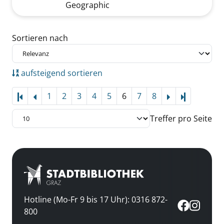
Geographic
Zu den Suchfiltern springen
Sortieren nach
aufsteigend sortieren
1
2
3
4
5
6
7
8
Letzte Sei
Treffer pro Seite
Hotline (Mo-Fr 9 bis 17 Uhr): 0316 872-
800