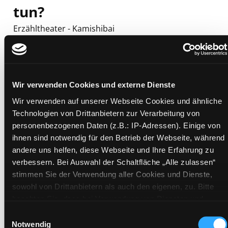
tun?
Erzähltheater - Kamishibai
Mediengruppe:
Objekt
Verfasser:
Suche nach diesem Verfasser
Katholische Jungschar Österreich, Wien
(Geistiger Schöpfer)
;
Baobab -
Entwicklungspolitische Bildungs- und Schulstelle,
Wir verwenden Cookies und externe Dienste
Wien (Geistiger Schöpfer)
;
Papadopoulos, Helena
(Verfasser)
Wir verwenden auf unserer Webseite Cookies und ähnliche
Technologien von Drittanbietern zur Verarbeitung von
Beschreibung ein-/ausblenden
personenbezogenen Daten (z.B.: IP-Adressen). Einige von
ihnen sind notwendig für den Betrieb der Webseite, während
Mehr Informationen ein-/ausblenden
andere uns helfen, diese Webseite und Ihre Erfahrung zu
verbessern. Bei Auswahl der Schaltfläche „Alle zulassen“
stimmen Sie der Verwendung aller Cookies und Dienste,
sowohl von Drittanbietern als auch den eigenen, zu. Bitte
Exemplare
beachten Sie, dass bei Verwendung von Diensten und
Setzen von Cookies von Drittanbietern, eine Verarbeitung in
Zweigstelle:
Nord - Geidorf
Einwilligungsauswahl
unsicheren Drittländern (Länder außerhalb des EWR ohne
Notwendig