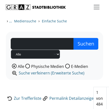
Zum Inhalt springen
Zur Detailanzeige springen
›
...
›
Mediensuche
Einfache Suche
Wählen Sie die Medienart nach der Sie suchen wollen
Alle
Physische Medien
E-Medien
Suche verfeinern (Erweiterte Suche)
1
Zur Trefferliste
Permalink Detailanzeige
von
484