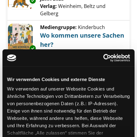
Exemplar-Details von Was ist Migration? anz
Verlag:
Weinheim, Beltz und
Gelberg
Mediengruppe:
Kinderbuch
Wo kommen unsere Sachen
her?
Exemplar-Details von Wo kommen unsere Sa
auf Lieferwegen um die Welt
Verfasser:
Dürr, Julia
Suche nach diesem V
Jahr:
2023
Verlag:
Weinheim, Beltz und
Wir verwenden Cookies und externe Dienste
Gelberg
Wir verwenden auf unserer Webseite Cookies und
Mediengruppe:
Kinderbuch
ähnliche Technologien von Drittanbietern zur Verarbeitung
Wie ist es, wenn es Krieg
von personenbezogenen Daten (z.B.: IP-Adressen).
Exemplar-Details von Wie ist es, wenn es Krie
Einige von ihnen sind notwendig für den Betrieb der
gibt?
Webseite, während andere uns helfen, diese Webseite
alles über Konflikte
und Ihre Erfahrung zu verbessern. Bei Auswahl der
Suche nach diesem Verfasser
Jahr:
2022
Schaltfläche „Alle zulassen“ stimmen Sie der
Verlag:
Stuttgart, Gabriel-Verl.