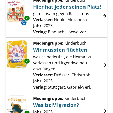
Mediengruppe:
Kinderbuch
Hier hat jeder seinen Platz!
gemeinsam gegen Rassismus
Exemplar-Details von Hier hat jeder seinen Pl
Verfasser:
Ndolo, Alexandra
Suche nach d
Jahr:
2023
Verlag:
Bindlach, Loewe-Verl.
Mediengruppe:
Kinderbuch
Wir mussten flüchten
was es bedeutet, die Heimat zu
Exemplar-Details von Wir mussten flüchten 
verlassen und irgendwo neu
anzufangen
Verfasser:
Drösser, Christoph
Suche nach
Jahr:
2023
Verlag:
Stuttgart, Gabriel-Verl.
Mediengruppe:
Kinderbuch
Was ist Migration?
Suche nach diesem Verfasser
Jahr:
2023