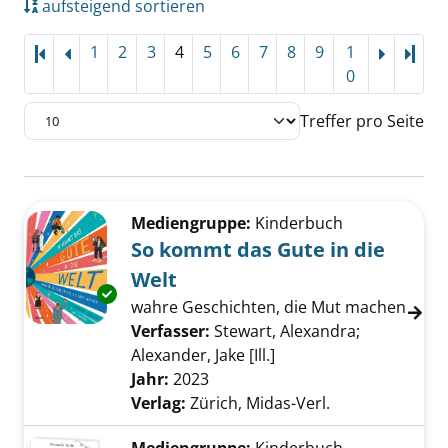
aufsteigend sortieren
1
2
3
4
5
6
7
8
9
1
Letz
0
Treffer pro Seite
Suchergebnis
Zu den Suchfiltern springen
Mediengruppe:
Kinderbuch
So kommt das Gute in die
Welt
Exemplar-Details von So kommt das Gute in d
wahre Geschichten, die Mut machen
Verfasser:
Stewart, Alexandra
;
Alexander, Jake [Ill.]
Suche nach diesem Ver
Jahr:
2023
Verlag:
Zürich, Midas-Verl.