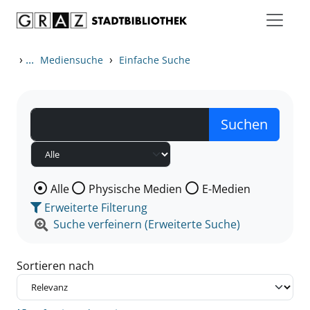
Zum Inhalt springen
Zu den Suchfiltern springen
Zur Trefferliste springen
›
...
›
Mediensuche
Einfache Suche
Wählen Sie die Medienart nach der Sie suchen wollen
Alle
Physische Medien
E-Medien
Erweiterte Filterung
Suche verfeinern (Erweiterte Suche)
Sortieren nach