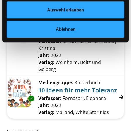
Datenschutzerklärung
und in unserem
Impressum
.
Auswahl erlauben
Mediengruppe:
Kinderbuch
Was ist zuhause?
vom Wohnen, Leben, Weggehen
Ablehnen
Exemplar-Details von Was ist zuhause? anzei
und Ankommen
Verfasser:
Scharmacher-Schreiber,
Kristina
Suche nach diesem Verfasser
Jahr:
2022
Verlag:
Weinheim, Beltz und
Gelberg
Mediengruppe:
Kinderbuch
10 Ideen für mehr Toleranz
Verfasser:
Fornasari, Eleonora
Suche nach
Exemplar-Details von 10 Ideen für mehr Tole
Jahr:
2022
Verlag:
Mailand, White Star Kids