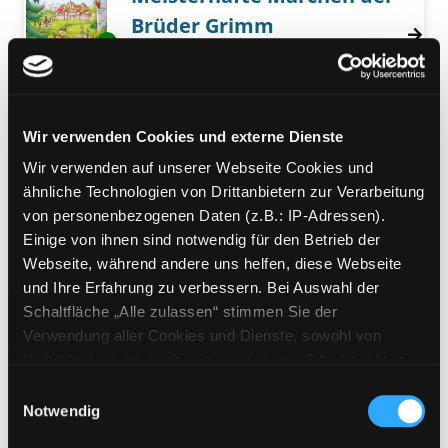
Brüder Grimm
Exemplar-Details von Meisterhafte Märchen
[alle 12 Märchen auf MP3-CD]
Suche nach diesem Verfasser
Jahr:
2020
Verlag:
Bamberg, Magellan-Verl.
Wir verwenden Cookies und externe Dienste
Mediengruppe:
Literatur MP3-CD
Ein Königreich in Gefahr
Wir verwenden auf unserer Webseite Cookies und
Exemplar-Details von Ein Königreich in Gefah
ähnliche Technologien von Drittanbietern zur Verarbeitung
ungekürzte Lesung
von personenbezogenen Daten (z.B.: IP-Adressen).
Verfasser:
Colfer, Chris
Suche nach diesem
Einige von ihnen sind notwendig für den Betrieb der
Jahr:
2020
Webseite, während andere uns helfen, diese Webseite
Verlag:
Berlin, Argon Hörbuch
und Ihre Erfahrung zu verbessern. Bei Auswahl der
Reihe:
Land of Stories: Das
Schaltfläche „Alle zulassen“ stimmen Sie der
magische Land; 04
Verwendung aller Cookies und Dienste, sowohl von
Drittanbietern als auch den eigenen, zu. Bitte beachten
Mediengruppe:
Kinderbuch
Sie, dass bei Verwendung von Diensten und Setzen von
Rumpelstilzchen
Einwilligungsauswahl
Cookies von Drittanbietern, eine Verarbeitung in
Notwendig
die schönsten Märchen nach den
Exemplar-Details von Rumpelstilzchen anzei
unsicheren Drittländern (Länder außerhalb des EWR
Gebrüdern Grimm