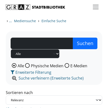
Zum Inhalt springen
Zu den Suchfiltern springen
Zur Trefferliste springen
›
...
›
Mediensuche
Einfache Suche
Wählen Sie die Medienart nach der Sie suchen wollen
Alle
Physische Medien
E-Medien
Erweiterte Filterung
Suche verfeinern (Erweiterte Suche)
Sortieren nach