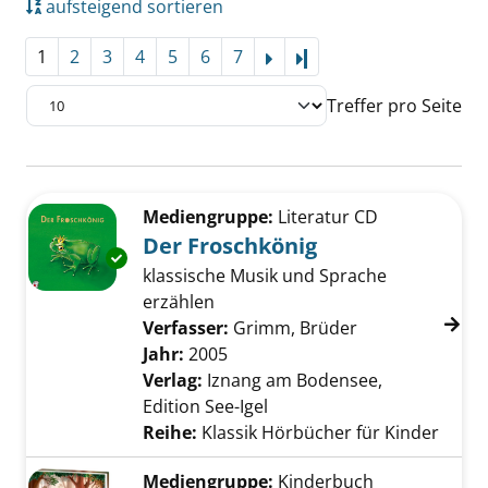
aufsteigend sortieren
1
2
3
4
5
6
7
Letzte Seite
Treffer pro Seite
Suchergebnis
Zu den Suchfiltern springen
Mediengruppe:
Literatur CD
Der Froschkönig
Exemplar-Details von Der Froschkönig anzei
klassische Musik und Sprache
erzählen
Verfasser:
Grimm, Brüder
Suche nach die
Jahr:
2005
Verlag:
Iznang am Bodensee,
Edition See-Igel
Reihe:
Klassik Hörbücher für Kinder
Mediengruppe:
Kinderbuch