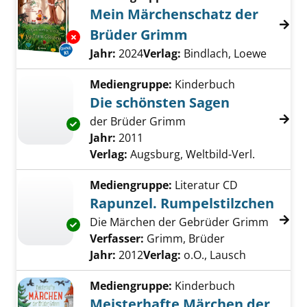
Mein Märchenschatz der
Brüder Grimm
Exemplar-Details von Mein Märchenschatz d
Suche nach diesem Verfasser
Jahr:
2024
Verlag:
Bindlach, Loewe
Mediengruppe:
Kinderbuch
Die schönsten Sagen
der Brüder Grimm
Exemplar-Details von Die schönsten Sagen a
Suche nach diesem Verfasser
Jahr:
2011
Verlag:
Augsburg, Weltbild-Verl.
Mediengruppe:
Literatur CD
Rapunzel. Rumpelstilzchen
Die Märchen der Gebrüder Grimm
Exemplar-Details von Rapunzel. Rumpelstilz
Verfasser:
Grimm, Brüder
Suche nach die
Jahr:
2012
Verlag:
o.O., Lausch
Mediengruppe:
Kinderbuch
Meisterhafte Märchen der