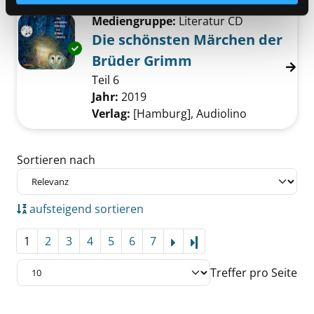
Mediengruppe:
Literatur CD
Die schönsten Märchen der
Exemplar-Details von Die schönsten Märche
Brüder Grimm
Teil 6
Suche nach diesem Verfasser
Jahr:
2019
Verlag:
[Hamburg], Audiolino
Zu den Suchfiltern springen
Sortieren nach
aufsteigend sortieren
1
2
3
4
5
6
7
Letzte Seite
Treffer pro Seite