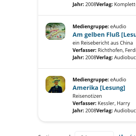
Jahr:
2008
Verlag:
Komplett
Mediengruppe:
eAudio
Am gelben Fluß [Les
ein Reisebericht aus China
Verfasser:
Richthofen, Fer
Jahr:
2008
Verlag:
Audiobu
Mediengruppe:
eAudio
Amerika [Lesung]
Reisenotizen
Verfasser:
Kessler, Harry
Su
Jahr:
2008
Verlag:
Audiobu
Zu den Suchfiltern springen