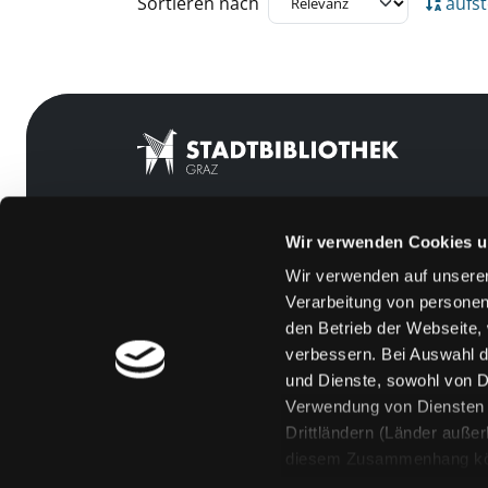
Sortieren nach
aufst
Wir verwenden Cookies u
Mitgliedschaft
Feedback
Wir verwenden auf unserer
Angebote
Kontakt
Verarbeitung von personen
LABUKA
Über uns
den Betrieb der Webseite,
verbessern. Bei Auswahl d
[kju:b]
Jobs
und Dienste, sowohl von Dr
News
Medienwunsch
Verwendung von Diensten u
Drittländern (Länder auße
Veranstaltungen
FAQs
diesem Zusammenhang könne
Standorte
Überweisungsdat
Eine Verarbeitung durch so