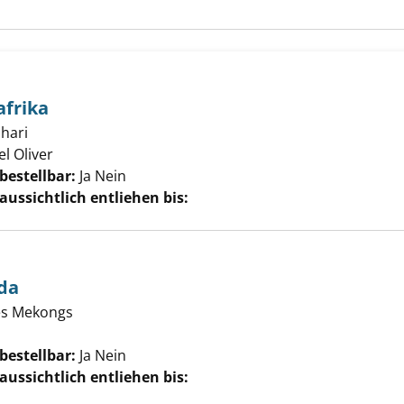
afrika
ahari
l Oliver
Suche nach diesem Verfasser
bestellbar:
Ja
Nein
aussichtlich entliehen bis:
da
des Mekongs
che nach diesem Verfasser
bestellbar:
Ja
Nein
aussichtlich entliehen bis: