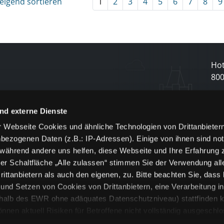
eigend sortieren
1
2
3
4
5
6
7
8
9
Hot
80
N
nd externe Dienste
 Webseite Cookies und ähnliche Technologien von Drittanbieter
und
bezogenen Daten (z.B.: IP-Adressen). Einige von ihnen sind not
j
 während andere uns helfen, diese Webseite und Ihre Erfahrung 
er Schaltfläche „Alle zulassen“ stimmen Sie der Verwendung all
ittanbietern als auch den eigenen, zu. Bitte beachten Sie, dass 
nd Setzen von Cookies von Drittanbietern, eine Verarbeitung i
rhalb des EWR ohne adäquates Datenschutzniveau) stattfinden k
n aktuell Risiken für Betroffene nicht vollständig ausgeschl
en
lche Cookies oder Dienste erfolgt nur, wenn Sie die jeweilige Ein