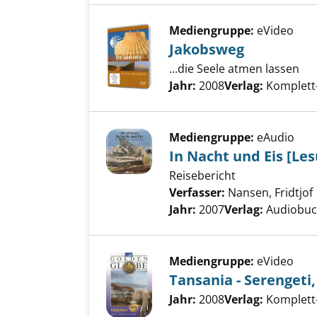
Mediengruppe:
eVideo
Jakobsweg
...die Seele atmen lassen
Suche nach diesem Verfass
Jahr:
2008
Verlag:
Komplett
Mediengruppe:
eAudio
In Nacht und Eis [Le
Reisebericht
Verfasser:
Nansen, Fridtjof
Jahr:
2007
Verlag:
Audiobu
Mediengruppe:
eVideo
Tansania - Serengeti
Suche nach diesem Verfass
Jahr:
2008
Verlag:
Komplett