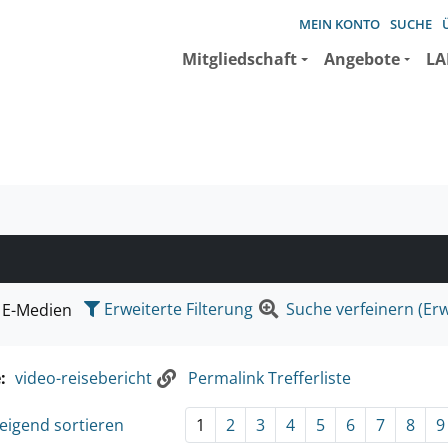
MEIN KONTO
SUCHE
Mitgliedschaft
Angebote
LA
e suchen wollen.
Erweiterte Filterung
Suche verfeinern (Erw
E-Medien
e:
video-reisebericht
Permalink Trefferliste
eigend sortieren
1
2
3
4
5
6
7
8
9