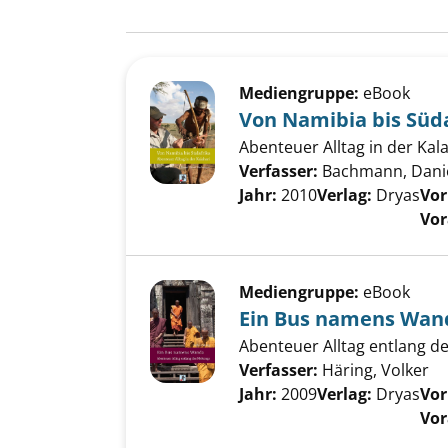
Suchergebnis
Zu den Suchfiltern springen
Mediengruppe:
eBook
Von Namibia bis Süd
Abenteuer Alltag in der Kal
Verfasser:
Bachmann, Danie
Jahr:
2010
Verlag:
Dryas
Vor
Vor
Mediengruppe:
eBook
Ein Bus namens Wan
Abenteuer Alltag entlang 
Verfasser:
Häring, Volker
Su
Jahr:
2009
Verlag:
Dryas
Vor
Vor