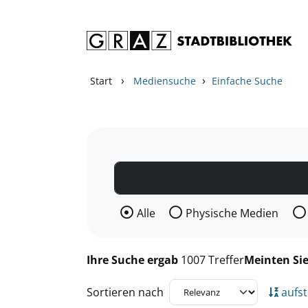
Zum Inhalt springen
Zu den Suchfiltern springen
Zur Trefferliste springen
›
›
Start
Mediensuche
Einfache Suche
Wählen Sie die Medienart nach der Si
Alle
Physische Medien
Ihre Suche ergab
1007 Treffer
Meinten Si
Sortieren nach
aufst