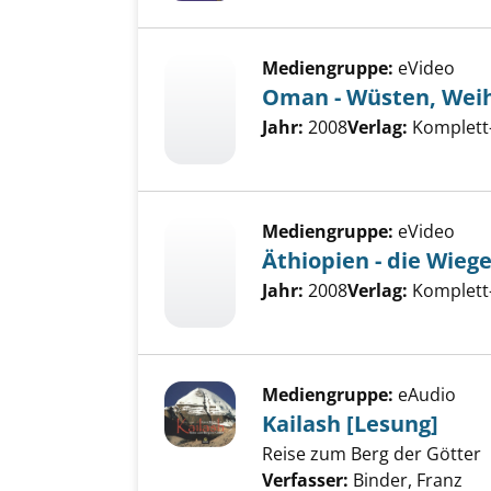
Mediengruppe:
eVideo
Oman - Wüsten, Wei
Suche nach diesem Verfass
Jahr:
2008
Verlag:
Komplett
Mediengruppe:
eVideo
Äthiopien - die Wieg
Suche nach diesem Verfass
Jahr:
2008
Verlag:
Komplett
Mediengruppe:
eAudio
Kailash [Lesung]
Reise zum Berg der Götter
Verfasser:
Binder, Franz
Suc