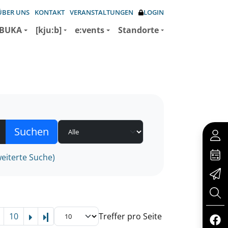
ÜBER UNS
KONTAKT
VERANSTALTUNGEN
LOGIN
BUKA
[kju:b]
e:vents
Standorte
eiterte Suche)
10
Treffer pro Seite
Letzte Seite