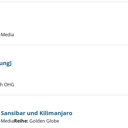
er
-Media
sung]
Suche nach diesem Verfasser
ch OHG
, Sansibar und Kilimanjaro
er
-Media
Reihe:
Golden Globe