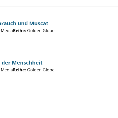
hrauch und Muscat
er
-Media
Reihe:
Golden Globe
e der Menschheit
er
-Media
Reihe:
Golden Globe
he nach diesem Verfasser