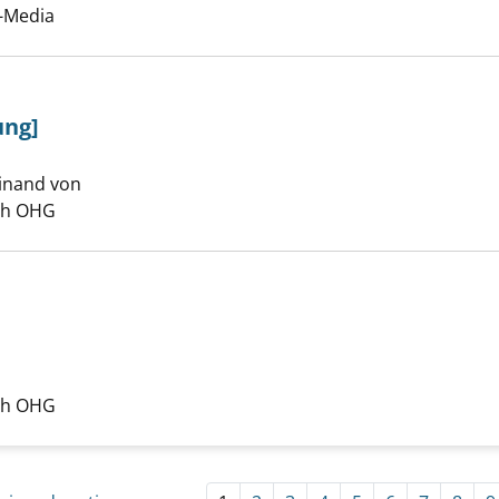
-Media
ung]
dinand von
Suche nach diesem Verfasser
ch OHG
che nach diesem Verfasser
ch OHG