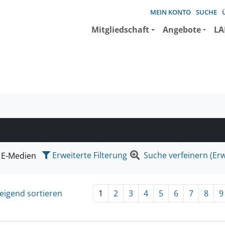
MEIN KONTO
SUCHE
Mitgliedschaft
Angebote
LA
e suchen wollen.
Erweiterte Filterung
Suche verfeinern (Erw
E-Medien
eigend sortieren
1
2
3
4
5
6
7
8
9