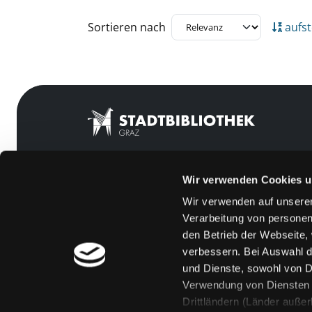
Zu den Suchfiltern springen
Sortieren nach
aufst
Wir verwenden Cookies u
Mitgliedschaft
Feedback
Wir verwenden auf unserer
Angebote
Kontakt
Verarbeitung von personen
LABUKA
Über uns
den Betrieb der Webseite,
verbessern. Bei Auswahl d
[kju:b]
Jobs
und Dienste, sowohl von Dr
News
Medienwunsch
Verwendung von Diensten u
Drittländern (Länder auße
Veranstaltungen
FAQs