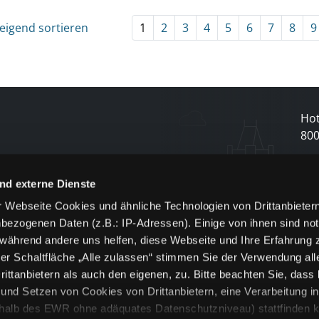
eigend sortieren
1
2
3
4
5
6
7
8
9
Hot
80
N
nd externe Dienste
 Webseite Cookies und ähnliche Technologien von Drittanbieter
und
bezogenen Daten (z.B.: IP-Adressen). Einige von ihnen sind not
j
 während andere uns helfen, diese Webseite und Ihre Erfahrung 
er Schaltfläche „Alle zulassen“ stimmen Sie der Verwendung all
ittanbietern als auch den eigenen, zu. Bitte beachten Sie, dass 
nd Setzen von Cookies von Drittanbietern, eine Verarbeitung i
rhalb des EWR ohne adäquates Datenschutzniveau) stattfinden k