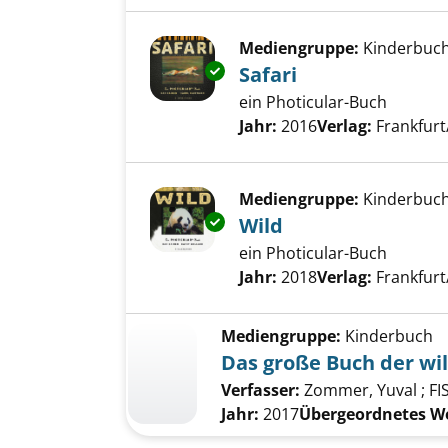
Mediengruppe:
Kinderbuc
Exemplar-Details von Safari an
Safari
ein Photicular-Buch
Suche nach diesem Verfass
Jahr:
2016
Verlag:
Frankfurt
Mediengruppe:
Kinderbuc
Exemplar-Details von Wild anz
Wild
ein Photicular-Buch
Suche nach diesem Verfass
Jahr:
2018
Verlag:
Frankfurt
Mediengruppe:
Kinderbuch
Das große Buch der wi
Verfasser:
Zommer, Yuval
;
FI
Jahr:
2017
Übergeordnetes W