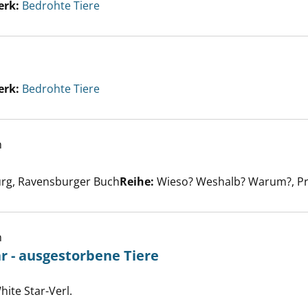
erk:
Bedrohte Tiere
erk:
Bedrohte Tiere
h
 Tiere anzeigen
er
rg, Ravensburger Buch
Reihe:
Wieso? Weshalb? Warum?, Pr
h
 - ausgestorbene Tiere
rs wunderbar - ausgestorbene Tiere anzeigen
che nach diesem Verfasser
hite Star-Verl.