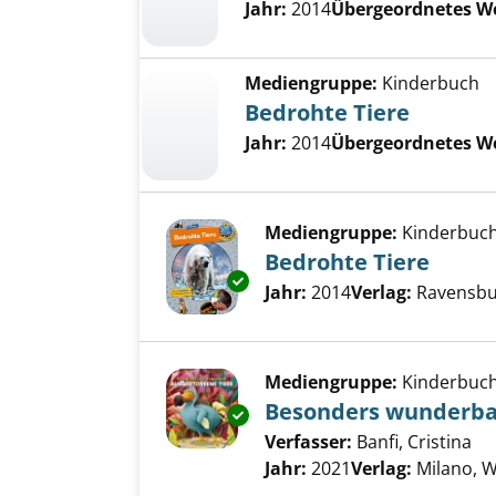
Jahr:
2014
Übergeordnetes W
Mediengruppe:
Kinderbuch
Bedrohte Tiere
Jahr:
2014
Übergeordnetes W
Mediengruppe:
Kinderbuc
Bedrohte Tiere
Exemplar-Details von Bedrohte
Suche nach diesem Verfass
Jahr:
2014
Verlag:
Ravensbu
Mediengruppe:
Kinderbuc
Besonders wunderbar
Exemplar-Details von Besonde
Verfasser:
Banfi, Cristina
Su
Jahr:
2021
Verlag:
Milano, W