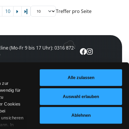
10
Treffer pro Seite
Letzte Seite
line (Mo-Fr 9 bis 17 Uhr): 0316 872-
0
ewsletter abonnieren
Alle zulassen
n zur
 keine Veranstaltung verpassen
wendig für
etzt abonnieren
Auswahl erlauben
zu
er Cookies
bei
Ablehnen
n unsicheren
ann. In