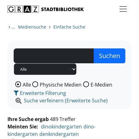
Zum Inhalt springen
Zu den Suchfiltern springen
Zur Trefferliste springen
›
...
›
Mediensuche
Einfache Suche
Wählen Sie die Medienart nach der Sie suchen wollen
Alle
Physische Medien
E-Medien
Erweiterte Filterung
Suche verfeinern (Erweiterte Suche)
Ihre Suche ergab
489 Treffer
Meinten Sie:
dinokindergarten
dino-
kindergarten
denkindergarten