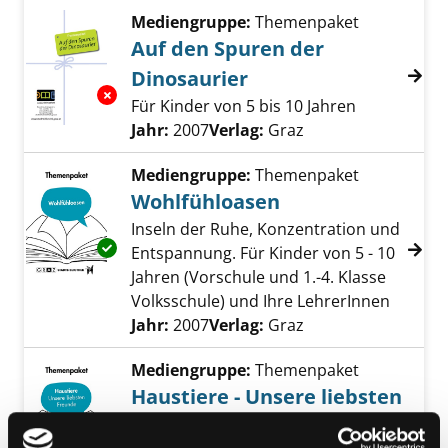
Mediengruppe:
Themenpaket
Auf den Spuren der
Dinosaurier
Exemplar-Details von Auf den Spuren der Di
Für Kinder von 5 bis 10 Jahren
Suche nach diesem Verfasser
Jahr:
2007
Verlag:
Graz
Mediengruppe:
Themenpaket
Wohlfühloasen
Inseln der Ruhe, Konzentration und
Exemplar-Details von Wohlfühloasen anzeig
Entspannung. Für Kinder von 5 - 10
Jahren (Vorschule und 1.-4. Klasse
Volksschule) und Ihre LehrerInnen
Suche nach diesem Verfasser
Jahr:
2007
Verlag:
Graz
Mediengruppe:
Themenpaket
Haustiere - Unsere liebsten
Freunde
Exemplar-Details von Haustiere - Unsere lie