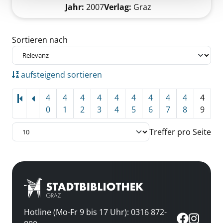
Suche nach diesem Verfasser
Jahr:
2007
Verlag:
Graz
Zu den Suchfiltern springen
Sortieren nach
aufsteigend sortieren
4
4
4
4
4
4
4
4
4
4
0
1
2
3
4
5
6
7
8
9
Treffer pro Seite
Hotline (Mo-Fr 9 bis 17 Uhr): 0316 872-