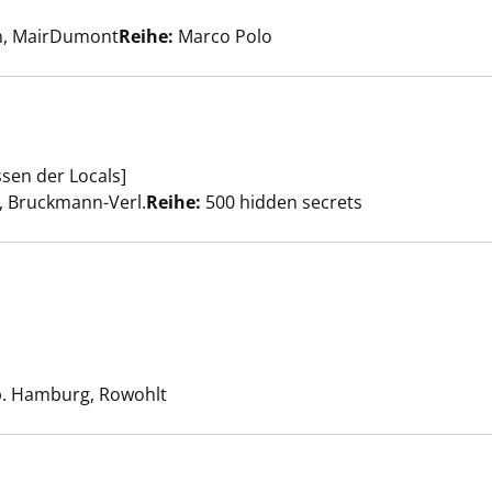
nzeigen
er
rn, MairDumont
Reihe:
Marco Polo
sen der Locals]
nzeigen
er
 Bruckmann-Verl.
Reihe:
500 hidden secrets
antik anzeigen
Suche nach diesem Verfasser
b. Hamburg, Rowohlt