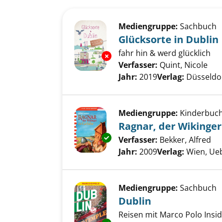
Suchergebnis
Zu den Suchfiltern springen
Mediengruppe:
Sachbuch
Glücksorte in Dublin
fahr hin & werd glücklich
Exemplar-Details von Glücksor
Verfasser:
Quint, Nicole
Suc
Jahr:
2019
Verlag:
Düsseldor
Mediengruppe:
Kinderbuc
Ragnar, der Wikinger
Exemplar-Details von Ragnar, 
Verfasser:
Bekker, Alfred
Su
Jahr:
2009
Verlag:
Wien, Ue
Mediengruppe:
Sachbuch
Dublin
Reisen mit Marco Polo Inside