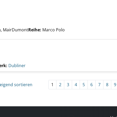
nzeigen
uche nach diesem Verfasser
rn, MairDumont
Reihe:
Marco Polo
erk:
Dubliner
eigend sortieren
1
2
3
4
5
6
7
8
9