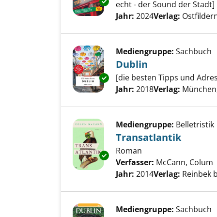
Exemplar-Details von Dublin a
echt - der Sound der Stadt]
Suche nach diesem Verfass
Jahr:
2024
Verlag:
Ostfilde
Mediengruppe:
Sachbuch
Dublin
[die besten Tipps und Adres
Exemplar-Details von Dublin a
Suche nach diesem Verfass
Jahr:
2018
Verlag:
München,
Mediengruppe:
Belletristik
Transatlantik
Roman
Exemplar-Details von Transatl
Verfasser:
McCann, Colum
Jahr:
2014
Verlag:
Reinbek 
Mediengruppe:
Sachbuch