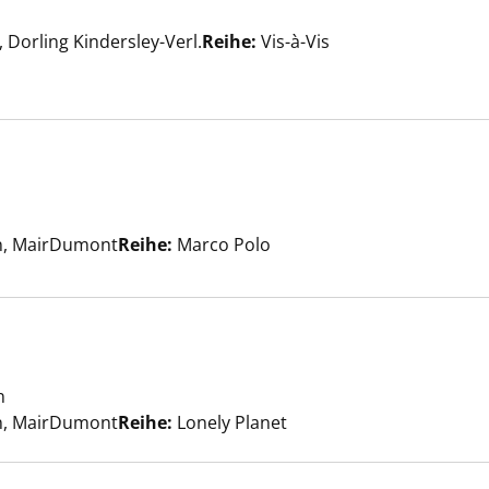
er
Dorling Kindersley-Verl.
Reihe:
Vis-à-Vis
nzeigen
nzeigen
er
rn, MairDumont
Reihe:
Marco Polo
n
Suche nach diesem Verfasser
nzeigen
rn, MairDumont
Reihe:
Lonely Planet