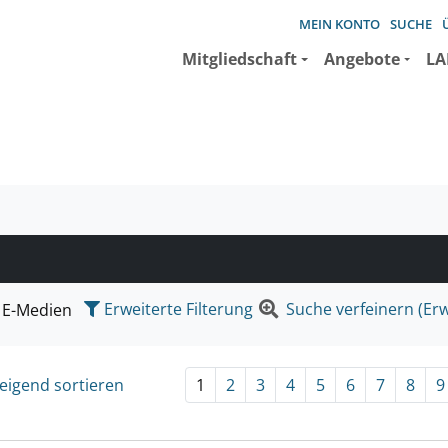
MEIN KONTO
SUCHE
Mitgliedschaft
Angebote
LA
e suchen wollen.
Erweiterte Filterung
Suche verfeinern (Erw
E-Medien
eigend sortieren
1
2
3
4
5
6
7
8
9