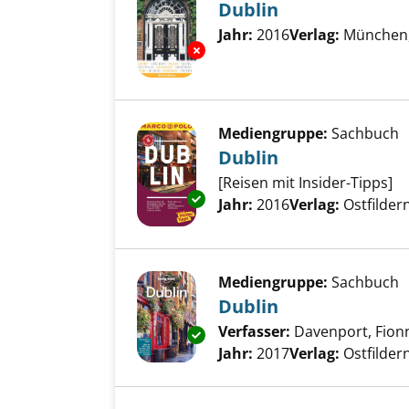
Dublin
Suche nach diesem Verfass
Jahr:
2016
Verlag:
München, 
Exemplar-Details von Dublin a
Mediengruppe:
Sachbuch
Dublin
[Reisen mit Insider-Tipps]
Exemplar-Details von Dublin a
Suche nach diesem Verfass
Jahr:
2016
Verlag:
Ostfilde
Mediengruppe:
Sachbuch
Dublin
Verfasser:
Davenport, Fion
Exemplar-Details von Dublin a
Jahr:
2017
Verlag:
Ostfilde