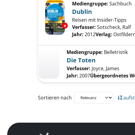
Mediengruppe:
Sachbuch
Dublin
Reisen mit Insider-Tipps
Exemplar-Details von Dublin a
Verfasser:
Sotscheck, Ralf
S
Jahr:
2012
Verlag:
Ostfilde
Mediengruppe:
Belletristik
Die Toten
Verfasser:
Joyce, James
Jahr:
2007
Übergeordnetes W
Zu den Suchfiltern springen
Sortieren nach
aufst