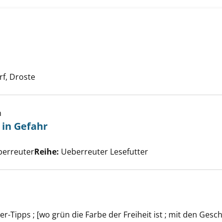
te in Dublin anzeigen
he nach diesem Verfasser
f, Droste
h
 in Gefahr
der Wikinger in Gefahr anzeigen
che nach diesem Verfasser
berreuter
Reihe:
Ueberreuter Lesefutter
r-Tipps ; [wo grün die Farbe der Freiheit ist ; mit den Gesch