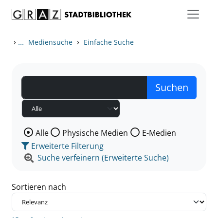
Zum Inhalt springen
Zu den Suchfiltern springen
Zur Trefferliste springen
›
...
›
Mediensuche
Einfache Suche
Wählen Sie die Medienart nach der Sie suchen wollen
Alle
Physische Medien
E-Medien
Erweiterte Filterung
Suche verfeinern (Erweiterte Suche)
Sortieren nach