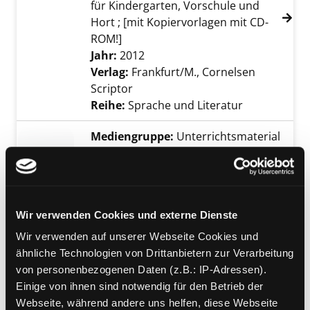
für Kindergarten, Vorschule und
Hort ; [mit Kopiervorlagen mit CD-
ROM!]
Suche nach diesem Verfasser
Jahr:
2012
Verlag:
Frankfurt/M., Cornelsen
Scriptor
Reihe:
Sprache und Literatur
Mediengruppe:
Unterrichtsmaterial
Zweisprachig aufwachsen
Herausforderung und Chance für
Kinder, Eltern und Erzieher
Verfasser:
Abdelilah-Bauer, Barbara
Wir verwenden Cookies und externe Dienste
Jahr:
2008
Wir verwenden auf unserer Webseite Cookies und
Übergeordnetes Werk:
ähnliche Technologien von Drittanbietern zur Verarbeitung
Interkulturelle Bibliothek III
von personenbezogenen Daten (z.B.: IP-Adressen).
Mediengruppe:
Sachbuch
Einige von ihnen sind notwendig für den Betrieb der
Zweisprachig aufwachsen
Webseite, während andere uns helfen, diese Webseite