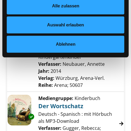
Suche nach diesem Verfasser
Jahr:
2009
Verlag:
Berlin, Das Netz
Alle zulassen
jederzeit widerrufen und Ihre Einstellungen verändern.
Reihe:
Kinder-Sprache stärken!; 3
Nähere Informationen finden Sie in unserer
Datenschutzerklärung
und in unserem
Impressum
.
Mediengruppe:
Kinderbuch
Auswahl erlauben
Knuff und seine Freunde
entdecken die Sprache
Ablehnen
Exemplar-Details von Knuff und seine Freun
Sprachfördergeschichten für
Kindergartenkinder
Verfasser:
Neubauer, Annette
Suche nach
Jahr:
2014
Verlag:
Würzburg, Arena-Verl.
Reihe:
Arena; 50607
Mediengruppe:
Kinderbuch
Der Wortschatz
Deutsch - Spanisch : mit Hörbuch
Exemplar-Details von Der Wortschatz anzeig
als MP3-Download
Verfasser:
Gugger, Rebecca
;