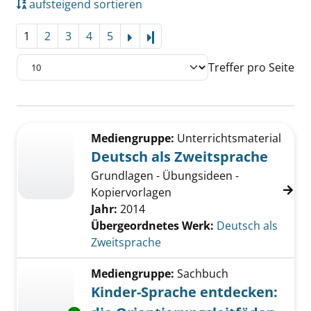
aufsteigend sortieren
1
2
3
4
5
Letzte Seite
Treffer pro Seite
Suchergebnis
Zu den Suchfiltern springen
Mediengruppe:
Unterrichtsmaterial
Deutsch als Zweitsprache
Grundlagen - Übungsideen -
Kopiervorlagen
Jahr:
2014
Übergeordnetes Werk:
Deutsch als
Zweitsprache
Mediengruppe:
Sachbuch
Kinder-Sprache entdecken: