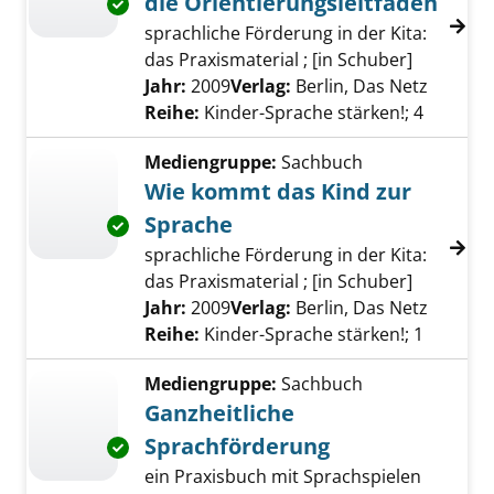
die Orientierungsleitfäden
Exemplar-Details von Kinder-Sprache entdeck
sprachliche Förderung in der Kita:
das Praxismaterial ; [in Schuber]
Suche nach diesem Verfasser
Jahr:
2009
Verlag:
Berlin, Das Netz
Reihe:
Kinder-Sprache stärken!; 4
Mediengruppe:
Sachbuch
Wie kommt das Kind zur
Sprache
Exemplar-Details von Wie kommt das Kind zu
sprachliche Förderung in der Kita:
das Praxismaterial ; [in Schuber]
Suche nach diesem Verfasser
Jahr:
2009
Verlag:
Berlin, Das Netz
Reihe:
Kinder-Sprache stärken!; 1
Mediengruppe:
Sachbuch
Ganzheitliche
Sprachförderung
Exemplar-Details von Ganzheitliche Sprachf
ein Praxisbuch mit Sprachspielen