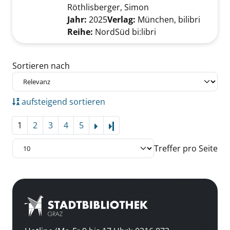
Röthlisberger, Simon
Suche nach diesem V
Jahr:
2025
Verlag:
München, bilibri
Reihe:
NordSüd bi:libri
Zu den Suchfiltern springen
Sortieren nach
aufsteigend sortieren
1
2
3
4
5
Letzte Seite
Treffer pro Seite