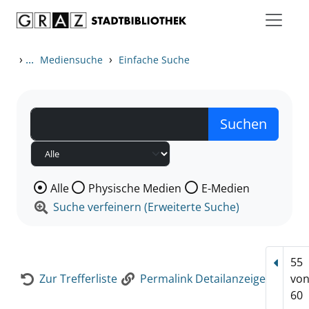
Zum Inhalt springen
Zur Detailanzeige springen
›
...
›
Mediensuche
Einfache Suche
Wählen Sie die Medienart nach der Sie suchen wollen
Alle
Physische Medien
E-Medien
Suche verfeinern (Erweiterte Suche)
55
Vorhe
Zur Trefferliste
Permalink Detailanzeige
vo
60