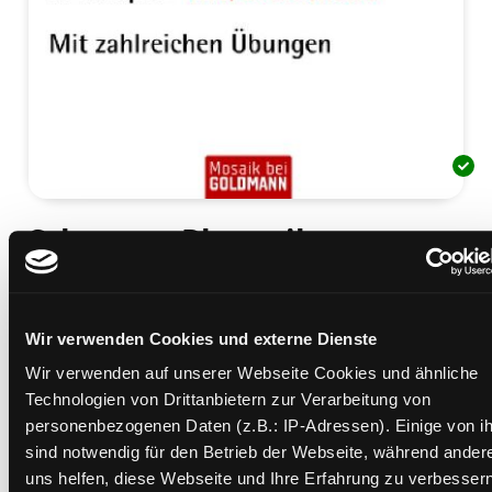
Schwarze Rhetorik
Macht und Magie der Sprache
Mediengruppe:
Sachbuch
Verfasser:
Suche nach diesem Verfasser
Bredemeier, Karsten
Wir verwenden Cookies und externe Dienste
Beschreibung ein-/ausblenden
Wir verwenden auf unserer Webseite Cookies und ähnliche
Technologien von Drittanbietern zur Verarbeitung von
Mehr Informationen ein-/ausblenden
personenbezogenen Daten (z.B.: IP-Adressen). Einige von i
sind notwendig für den Betrieb der Webseite, während ander
uns helfen, diese Webseite und Ihre Erfahrung zu verbessern