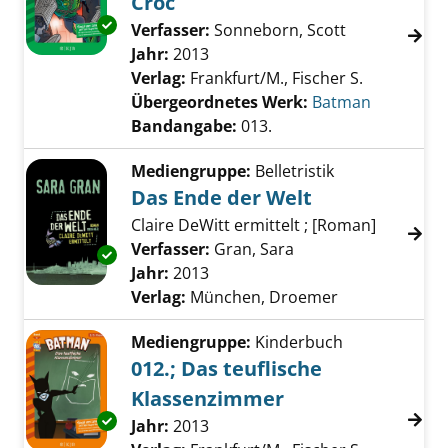
Croc
Exemplar-Details von 013.; Kampf gegen Kille
Verfasser:
Sonneborn, Scott
Suche nach d
Jahr:
2013
Verlag:
Frankfurt/M., Fischer S.
Übergeordnetes Werk:
Batman
Bandangabe:
013.
Mediengruppe:
Belletristik
Das Ende der Welt
Claire DeWitt ermittelt ; [Roman]
Verfasser:
Gran, Sara
Suche nach diesem 
Exemplar-Details von Das Ende der Welt anz
Jahr:
2013
Verlag:
München, Droemer
Mediengruppe:
Kinderbuch
012.; Das teuflische
Klassenzimmer
Exemplar-Details von 012.; Das teuflische K
Suche nach diesem Verfasser
Jahr:
2013