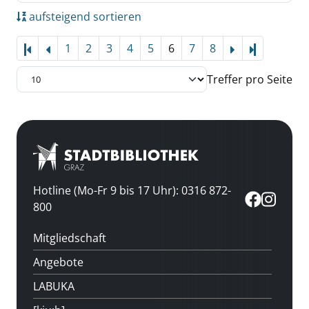
aufsteigend sortieren
1
2
3
4
5
6
7
8
Letzte Sei
Treffer pro Seite
Hotline (Mo-Fr 9 bis 17 Uhr): 0316 872-
800
Mitgliedschaft
Angebote
LABUKA