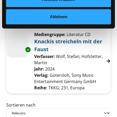
Verlag:
München, Wilhelm Heyne
Verlag
Übergeordnetes Werk:
Glimmer
Ablehnen
Bandangabe:
02
Mediengruppe:
Literatur CD
Knackis streicheln mit der
Faust
Exemplar-Details von Knackis streicheln mit 
Verfasser:
Wolf, Stefan
;
Hofstetter,
Martin
Suche nach diesem Verfasser
Jahr:
2024
Verlag:
Gütersloh, Sony Music
Entertainment Germany GmbH
Reihe:
TKKG; 231, Europa
Zu den Suchfiltern springen
Sortieren nach