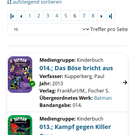
aufsteigend sortieren
1
2
3
4
5
6
7
8
Letzte Sei
Treffer pro Seite
Suchergebnis
Zu den Suchfiltern springen
Mediengruppe:
Kinderbuch
014.; Das Böse bricht aus
Verfasser:
Kupperberg, Paul
Suche nach d
Jahr:
2013
Exemplar-Details von 014.; Das Böse bricht a
Verlag:
Frankfurt/M., Fischer S.
Übergeordnetes Werk:
Batman
Bandangabe:
014.
Mediengruppe:
Kinderbuch
013.; Kampf gegen Killer