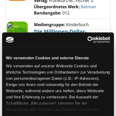
Verlag:
Frankfurt/M., Fischer S.
Übergeordnetes Werk:
Batman
Bandangabe:
012.
Mediengruppe:
Kinderbuch
Die Millionen-Dollar-
Verschwörung
Exemplar-Details von Die Millionen-Dollar-V
ein Ratekrimi aus den USA
Verfasser:
Fischer-Hunold,
Wir verwenden Cookies und externe Dienste
Alexandra
Suche nach diesem Verfasser
Jahr:
2008
Verlag:
Bindlach, Loewe
Wir verwenden auf unserer Webseite Cookies und
Reihe:
Tatort Erde
ähnliche Technologien von Drittanbietern zur Verarbeitung
von personenbezogenen Daten (z.B.: IP-Adressen).
Mediengruppe:
Belletristik
Einige von ihnen sind notwendig für den Betrieb der
La course des hamsters
Webseite, während andere uns helfen, diese Webseite
Verfasser:
Manzini, Antonio
Suche nach di
und Ihre Erfahrung zu verbessern. Bei Auswahl der
Exemplar-Details von La course des hamster
Jahr:
2019
Schaltfläche „Alle zulassen“ stimmen Sie der
Verlag:
Paris, Éditions Denoël
Verwendung aller Cookies und Dienste, sowohl von
Reihe:
Folio policier; 920
Drittanbietern als auch den eigenen, zu. Bitte beachten