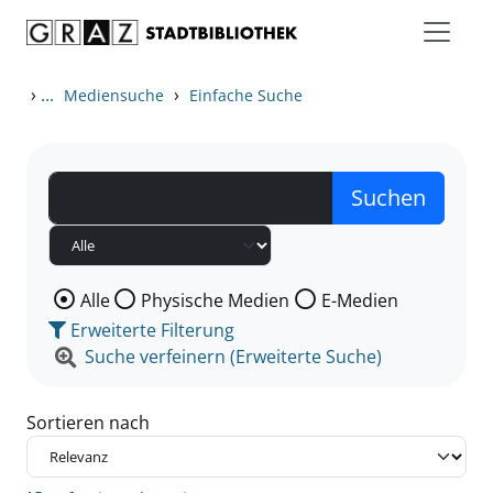
Zum Inhalt springen
Zu den Suchfiltern springen
Zur Trefferliste springen
›
...
›
Mediensuche
Einfache Suche
Wählen Sie die Medienart nach der Sie suchen wollen
Alle
Physische Medien
E-Medien
Erweiterte Filterung
Suche verfeinern (Erweiterte Suche)
Sortieren nach