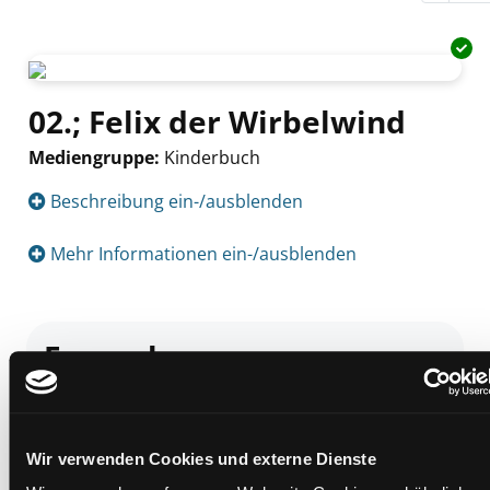
02.; Felix der Wirbelwind
Mediengruppe:
Kinderbuch
Suche nach diesem Verfasser
Beschreibung ein-/ausblenden
Mehr Informationen ein-/ausblenden
Exemplare
Zweigstelle:
Bücherbus
Signatur:
JE.S MAS
Wir verwenden Cookies und externe Dienste
Standort 2:
Depot Bücherbus