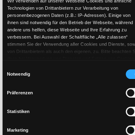
Wir verwenden auf unserer Webseite Cookies und ähnliche
Status:
Verfügbar
Technologien von Drittanbietern zur Verarbeitung von
Vorbestellungen:
0
personenbezogenen Daten (z.B.: IP-Adressen). Einige von
Mediengruppe:
Kinderbuch
ihnen sind notwendig für den Betrieb der Webseite, während
Frist:
andere uns helfen, diese Webseite und Ihre Erfahrung zu
Barcode:
1411SB01900
verbessern. Bei Auswahl der Schaltfläche „Alle zulassen“
stimmen Sie der Verwendung aller Cookies und Dienste, sow
Standort 3:
von Drittanbietern als auch den eigenen, zu. Bitte beachten S
dass bei Verwendung von Diensten und Setzen von Cookies
von Drittanbietern, eine Verarbeitung in unsicheren Drittlände
Einwilligungsauswahl
Vorbestellen
(Länder außerhalb des EWR ohne adäquates
Notwendig
Medium auf die Postliste setzen
Datenschutzniveau) stattfinden kann. In diesem Zusammen
können aktuell Risiken für Betroffene nicht vollständig
Präferenzen
ausgeschlossen werden. Eine Verarbeitung durch solche
Cookies oder Dienste erfolgt nur, wenn Sie die jeweilige
Einwilligung erteilen („Auswahl erlauben“) oder auf die
Statistiken
Schaltfläche „Alle zulassen“ klicken. Unter dem Punkt „Detai
zeigen“ finden Sie Erklärungen zu den verschiedenen
Hotline (Mo-Fr 9 bis 17 Uhr): 0316 872-
Marketing
Kategorien von Cookies und ähnlichen Technologien.