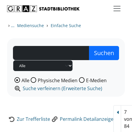
Zum Inhalt springen
Zur Detailanzeige springen
›
...
›
Mediensuche
Einfache Suche
Wählen Sie die Medienart nach der Sie suchen wollen
Alle
Physische Medien
E-Medien
Suche verfeinern (Erweiterte Suche)
7
Vorhe
Zur Trefferliste
Permalink Detailanzeige
vo
84