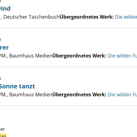
h
wind
er
, Deutscher Taschenbuch
Übergeordnetes Werk:
Die wilde
e, der Zauberer anzeigen
h
rer
er
t/M., Baumhaus Medien
Übergeordnetes Werk:
Die wilden F
 der mit der Sonne tanzt anzeigen
h
r Sonne tanzt
er
t/M., Baumhaus Medien
Übergeordnetes Werk:
Die wilden F
uer
Jan