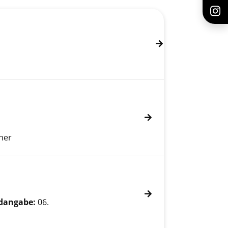
her
dangabe:
06.