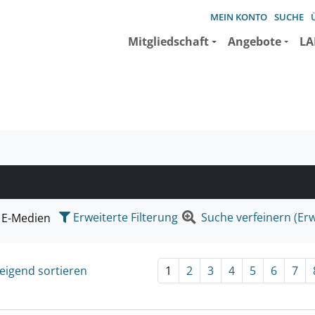
MEIN KONTO
SUCHE
Mitgliedschaft
Angebote
LA
e suchen wollen.
Erweiterte Filterung
Suche verfeinern (Erw
E-Medien
eigend sortieren
1
2
3
4
5
6
7