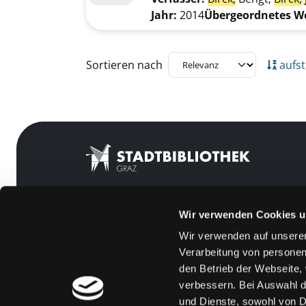
Jahr:
2014
Übergeordnetes W
Zu den Suchfiltern springen
Sortieren nach
aufst
Wir verwenden Cookies u
Mitgliedschaft
Feedback
Wir verwenden auf unserer
Angebote
Kontakt
Verarbeitung von personen
LABUKA
Über uns
den Betrieb der Webseite,
verbessern. Bei Auswahl d
[kju:b]
Jobs
und Dienste, sowohl von Dr