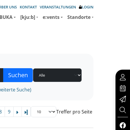
ÜBER UNS
KONTAKT
VERANSTALTUNGEN
LOGIN
BUKA
[kju:b]
e:vents
Standorte
eiterte Suche)
8
9
Treffer pro Seite
Letzte Seite