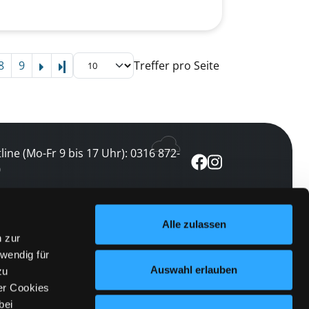
8
9
Treffer pro Seite
Letzte Seite
line (Mo-Fr 9 bis 17 Uhr): 0316 872-
0
ewsletter abonnieren
Alle zulassen
n zur
 keine Veranstaltung verpassen
wendig für
etzt abonnieren
Auswahl erlauben
zu
er Cookies
bei