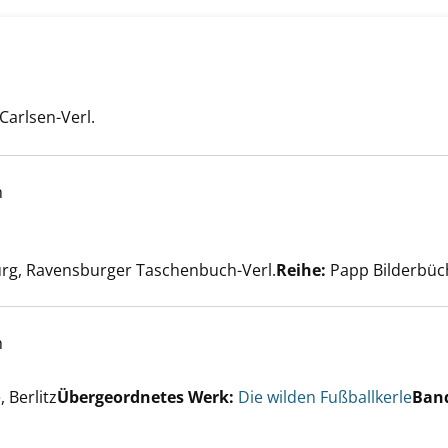
arlsen-Verl.
h
einer Tiger anzeigen
ach diesem Verfasser
rg, Ravensburger Taschenbuch-Verl.
Reihe:
Papp Bilderbüc
h
er
 Berlitz
Übergeordnetes Werk:
Die wilden Fußballkerle
Ban
an der Held anzeigen