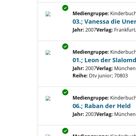
Exemplar-Details von 03.; Van
Mediengruppe:
Kinderbuc
03.; Vanessa die Un
Suche nach diesem Verfass
Jahr:
2007
Verlag:
Frankfur
Exemplar-Details von 01.; Leon
Mediengruppe:
Kinderbuc
01.; Leon der Slalom
Suche nach diesem Verfass
Jahr:
2007
Verlag:
München
Reihe:
Dtv junior; 70803
Exemplar-Details von 06.; Rab
Mediengruppe:
Kinderbuc
06.; Raban der Held
Suche nach diesem Verfass
Jahr:
2003
Verlag:
München 
Exemplar-Details von 02.; Feli