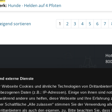
erk:
Hunde - Helden auf 4 Pfoten
eigend sortieren
1
2
3
4
5
6
7
Hot
80
N
nd externe Dienste
 Webseite Cookies und ähnliche Technologien von Drittanbieter
und
bezogenen Daten (z.B.: IP-Adressen). Einige von ihnen sind not
j
 während andere uns helfen, diese Webseite und Ihre Erfahrung 
er Schaltfläche „Alle zulassen“ stimmen Sie der Verwendung all
ittanbietern als auch den eigenen, zu. Bitte beachten Sie, dass 