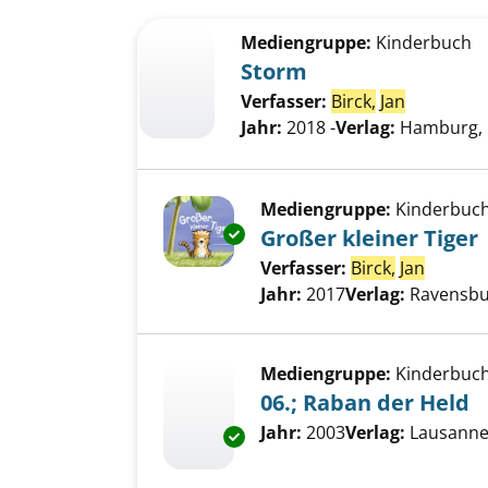
Suchergebnis
Zu den Suchfiltern springen
Mediengruppe:
Kinderbuch
Storm
Verfasser:
Birck,
Jan
Jahr:
2018 -
Verlag:
Hamburg, C
Mediengruppe:
Kinderbuc
Exemplar-Details von Großer kl
Großer kleiner Tiger
Verfasser:
Birck,
Jan
Suche n
Jahr:
2017
Verlag:
Ravensbu
Mediengruppe:
Kinderbuc
06.; Raban der Held
Suche nach diesem Verfass
Jahr:
2003
Verlag:
Lausanne,
Exemplar-Details von 06.; Rab