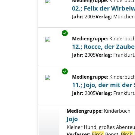
Mediengruppe:
Kinderbuc
02.; Felix der Wirbel
Suche nach diesem Verfass
Jahr:
2003
Verlag:
München 
Exemplar-Details von 12.; Rocc
Mediengruppe:
Kinderbuc
12.; Rocce, der Zaube
Suche nach diesem Verfass
Jahr:
2005
Verlag:
Frankfur
Exemplar-Details von 11.; Jojo,
Mediengruppe:
Kinderbuc
11.; Jojo, der mit de
Suche nach diesem Verfass
Jahr:
2005
Verlag:
Frankfur
Mediengruppe:
Kinderbuch
Jojo
Kleiner Hund, großes Abente
Verfasser:
Birck,
Bengt
;
Birck,