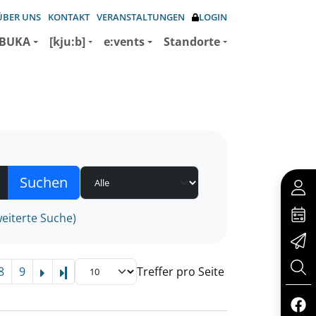
ÜBER UNS
KONTAKT
VERANSTALTUNGEN
LOGIN
BUKA
[kju:b]
e:vents
Standorte
eiterte Suche)
8
9
Treffer pro Seite
Letzte Seite