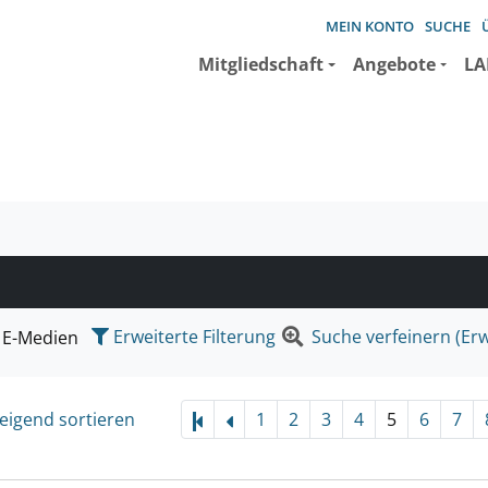
MEIN KONTO
SUCHE
Mitgliedschaft
Angebote
LA
e suchen wollen.
Erweiterte Filterung
Suche verfeinern (Erw
E-Medien
eigend sortieren
1
2
3
4
5
6
7