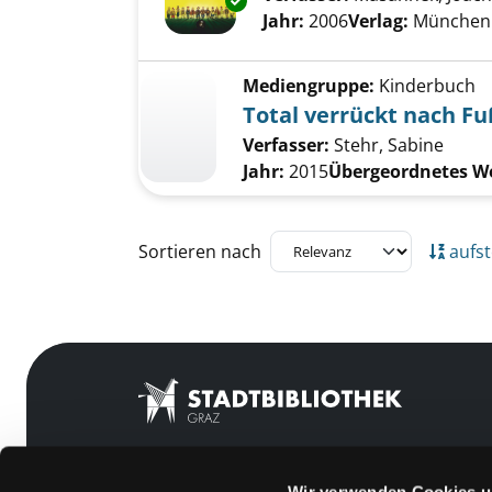
Exemplar-Details von Marlon 
Jahr:
2006
Verlag:
München 
Mediengruppe:
Kinderbuch
Total verrückt nach Fu
Verfasser:
Stehr, Sabine
Jahr:
2015
Übergeordnetes W
Zu den Suchfiltern springen
Sortieren nach
aufst
Wir verwenden Cookies u