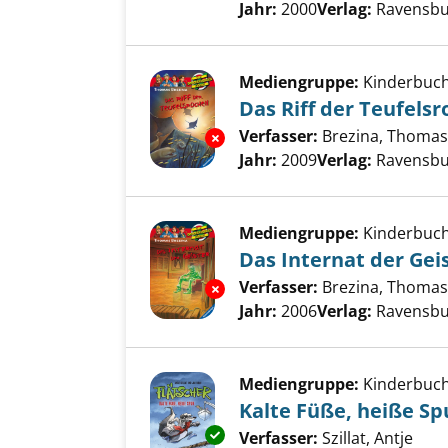
Jahr:
2000
Verlag:
Ravensbu
Mediengruppe:
Kinderbuc
Das Riff der Teufels
Verfasser:
Brezina, Thomas
Exemplar-Details von Das Riff
Jahr:
2009
Verlag:
Ravensbu
Mediengruppe:
Kinderbuc
Das Internat der Gei
Verfasser:
Brezina, Thomas
Exemplar-Details von Das Inter
Jahr:
2006
Verlag:
Ravensbu
Mediengruppe:
Kinderbuc
Kalte Füße, heiße Sp
Exemplar-Details von Kalte Fü
Verfasser:
Szillat, Antje
Such