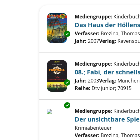
Suchergebnis
Zu den Suchfiltern springen
Mediengruppe:
Kinderbuc
Das Haus der Höllen
Verfasser:
Brezina, Thomas
Exemplar-Details von Das Hau
Jahr:
2007
Verlag:
Ravensbu
Mediengruppe:
Kinderbuc
08.; Fabi, der schne
Suche nach diesem Verfass
Jahr:
2003
Verlag:
München 
Exemplar-Details von 08.; Fabi
Reihe:
Dtv junior; 70915
Exemplar-Details von Der unsi
Mediengruppe:
Kinderbuc
Der unsichtbare Spie
Krimiabenteuer
Verfasser:
Brezina, Thomas