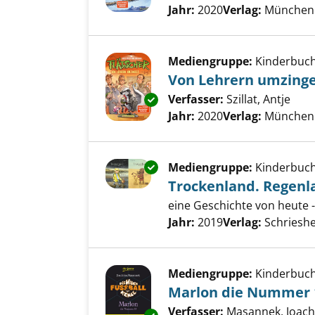
Jahr:
2020
Verlag:
München 
Mediengruppe:
Kinderbuc
Von Lehrern umzinge
Verfasser:
Szillat, Antje
Such
Exemplar-Details von Von Lehr
Jahr:
2020
Verlag:
München 
Exemplar-Details von Trockenl
Mediengruppe:
Kinderbuc
Trockenland. Regenl
eine Geschichte von heute 
Suche nach diesem Verfass
Jahr:
2019
Verlag:
Schrieshe
Mediengruppe:
Kinderbuc
Marlon die Nummer 
Verfasser:
Masannek, Joac