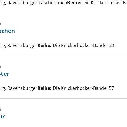
rg, Ravensburger Taschenbuch
Reihe:
Die Knickerbocker-B
h
rochen
Suche nach diesem Verfasser
 der Teufelsrochen anzeigen
rg, Ravensburger
Reihe:
Die Knickerbocker-Bande; 33
h
ster
Suche nach diesem Verfasser
nat der Geister anzeigen
rg, Ravensburger
Reihe:
Die Knickerbocker-Bande; 57
h
ur
ße, heiße Spur anzeigen
e nach diesem Verfasser