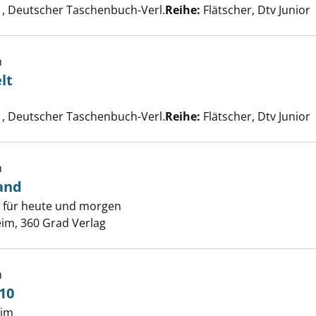
, Deutscher Taschenbuch-Verl.
Reihe:
Flätscher, Dtv Junior
h
lt
e nach diesem Verfasser
ern umzingelt anzeigen
, Deutscher Taschenbuch-Verl.
Reihe:
Flätscher, Dtv Junior
and. Regenland anzeigen
h
and
- für heute und morgen
er
im, 360 Grad Verlag
h
10
him
Suche nach diesem Verfasser