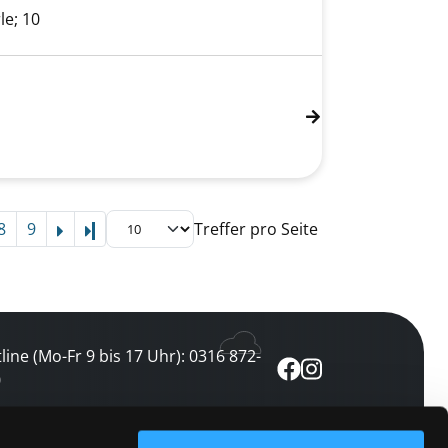
le; 10
8
9
Treffer pro Seite
Letzte Seite
line (Mo-Fr 9 bis 17 Uhr): 0316 872-
0