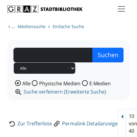
Zum Inhalt springen
Zur Detailanzeige springen
›
...
›
Mediensuche
Einfache Suche
Wählen Sie die Medienart nach der Sie suchen wollen
Alle
Physische Medien
E-Medien
Suche verfeinern (Erweiterte Suche)
10
Vorhe
Zur Trefferliste
Permalink Detailanzeige
vo
40