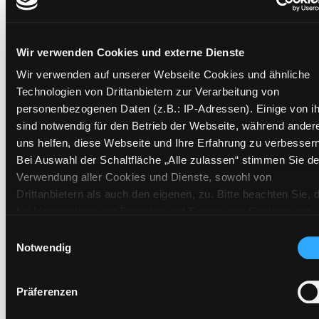
Wir verwenden Cookies und externe Dienste
Exemplare
Wir verwenden auf unserer Webseite Cookies und ähnliche
Zweigstelle:
Ost - Schillerstraße
Technologien von Drittanbietern zur Verarbeitung von
personenbezogenen Daten (z.B.: IP-Adressen). Einige von i
Signatur:
NB.H CHA
sind notwendig für den Betrieb der Webseite, während ander
Standort 2:
Ausleihe
uns helfen, diese Webseite und Ihre Erfahrung zu verbessern
Status:
Verfügbar
Bei Auswahl der Schaltfläche „Alle zulassen“ stimmen Sie de
Vorbestellungen:
0
Verwendung aller Cookies und Dienste, sowohl von
Mediengruppe:
Sachbuch
Drittanbietern als auch den eigenen, zu. Bitte beachten Sie, 
bei Verwendung von Diensten und Setzen von Cookies von
Frist:
Drittanbietern, eine Verarbeitung in unsicheren Drittländern
Einwilligungsauswahl
Barcode:
2106SB02929
(Länder außerhalb des EWR ohne adäquates
Notwendig
Standort 3:
Datenschutzniveau) stattfinden kann. In diesem Zusammen
können aktuell Risiken für Betroffene nicht vollständig
Präferenzen
ausgeschlossen werden. Eine Verarbeitung durch solche
Cookies oder Dienste erfolgt nur, wenn Sie die jeweilige