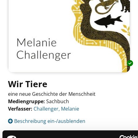
Wir Tiere
eine neue Geschichte der Menschheit
Mediengruppe:
Sachbuch
Verfasser:
Suche nach diesem Verfasser
Challenger, Melanie
Beschreibung ein-/ausblenden
Mehr Informationen ein-/ausblenden