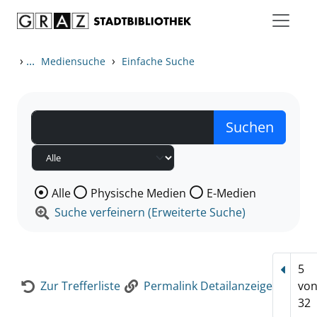
Zum Inhalt springen
Zur Detailanzeige springen
›
...
›
Mediensuche
Einfache Suche
Wählen Sie die Medienart nach der Sie suchen wollen
Alle
Physische Medien
E-Medien
Suche verfeinern (Erweiterte Suche)
5
Vorhe
Zur Trefferliste
Permalink Detailanzeige
vo
32