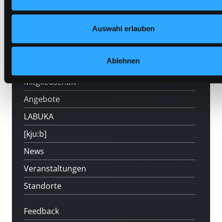
Auswahl erlauben
Hotline (Mo-Fr 9 bis 17 Uhr): 0316 872-
800
Ablehnen
Mitgliedschaft
Angebote
LABUKA
[kju:b]
News
Veranstaltungen
Standorte
Feedback