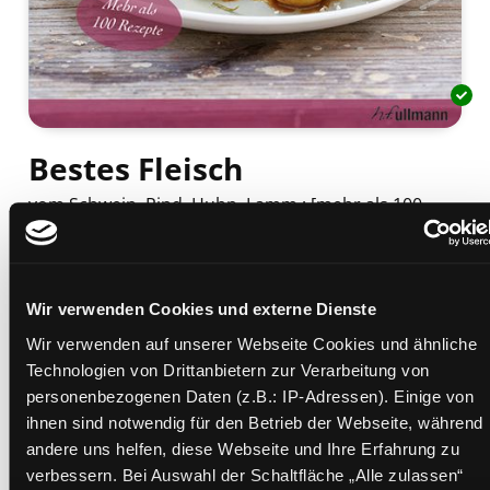
Bestes Fleisch
vom Schwein, Rind, Huhn, Lamm ; [mehr als 100
Rezepte]
Mediengruppe:
Sachbuch
Verfasser:
Suche nach diesem Verfasser
Bühler, Rudolf
;
Szwillus, Marlisa
Wir verwenden Cookies und externe Dienste
Beschreibung ein-/ausblenden
Wir verwenden auf unserer Webseite Cookies und ähnliche
Technologien von Drittanbietern zur Verarbeitung von
Mehr Informationen ein-/ausblenden
personenbezogenen Daten (z.B.: IP-Adressen). Einige von
ihnen sind notwendig für den Betrieb der Webseite, während
andere uns helfen, diese Webseite und Ihre Erfahrung zu
Exemplare
verbessern. Bei Auswahl der Schaltfläche „Alle zulassen“