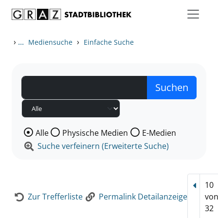
Zum Inhalt springen
Zur Detailanzeige springen
›
...
›
Mediensuche
Einfache Suche
Wählen Sie die Medienart nach der Sie suchen wollen
Alle
Physische Medien
E-Medien
Suche verfeinern (Erweiterte Suche)
10
Vorhe
Zur Trefferliste
Permalink Detailanzeige
vo
32