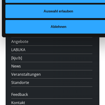
Auswahl erlauben
Hotline (Mo-Fr 9 bis 17 Uhr): 0316 872-
800
Ablehnen
Mitgliedschaft
Angebote
LABUKA
[kju:b]
News
Veranstaltungen
Standorte
Feedback
Kontakt