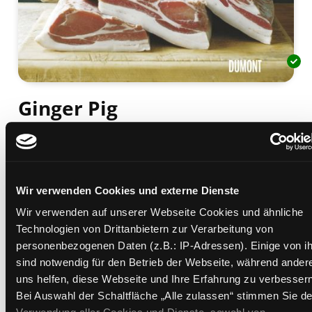
Ginger Pig
natürlich Fleisch
Mediengruppe:
Sachbuch
Verfasser:
Suche nach diesem Verfasser
Wilson, Tim
;
Warde, Fran
Beschreibung ein-/ausblenden
Wir verwenden Cookies und externe Dienste
Wir verwenden auf unserer Webseite Cookies und ähnliche
Mehr Informationen ein-/ausblenden
Technologien von Drittanbietern zur Verarbeitung von
personenbezogenen Daten (z.B.: IP-Adressen). Einige von i
sind notwendig für den Betrieb der Webseite, während ander
uns helfen, diese Webseite und Ihre Erfahrung zu verbessern
Exemplare
Bei Auswahl der Schaltfläche „Alle zulassen“ stimmen Sie de