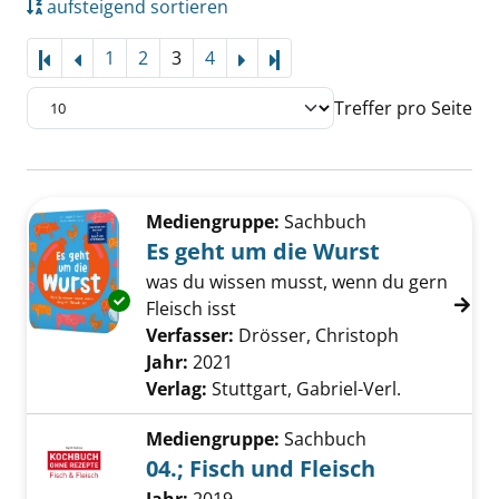
aufsteigend sortieren
1
2
3
4
Letzte Seite
Treffer pro Seite
Suchergebnis
Zu den Suchfiltern springen
Mediengruppe:
Sachbuch
Es geht um die Wurst
was du wissen musst, wenn du gern
Exemplar-Details von Es geht um die Wurst a
Fleisch isst
Verfasser:
Drösser, Christoph
Suche nach
Jahr:
2021
Verlag:
Stuttgart, Gabriel-Verl.
Mediengruppe:
Sachbuch
04.; Fisch und Fleisch