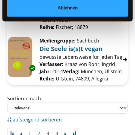
Jahr:
2012
Exemplar-Details von Tiere essen anzeigen
Ablehnen
Verlag:
Frankfurt/M., Fischer
Taschenbuch
Reihe:
Fischer; 18879
Mediengruppe:
Sachbuch
Die Seele is(s)t vegan
bewusste Lebensweise für jeden Tag
Verfasser:
Kraaz von Rohr, Ingrid
Suche na
Exemplar-Details von Die Seele is(s)t vegan a
Jahr:
2014
Verlag:
München, Ullstein
Reihe:
Ullstein; 74609, Allegria
Zu den Suchfiltern springen
Sortieren nach
aufsteigend sortieren
1
2
3
4