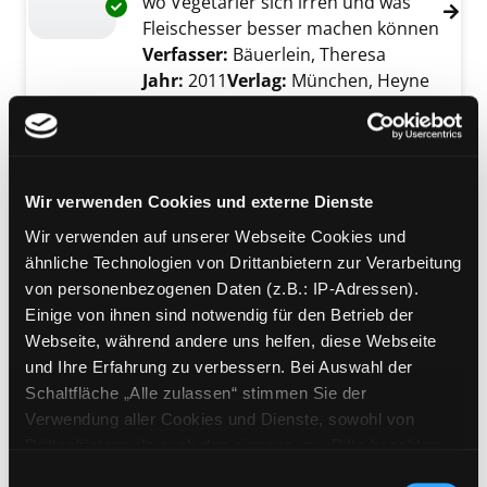
wo Vegetarier sich irren und was
Exemplar-Details von Fleisch essen, Tiere lie
Fleischesser besser machen können
Verfasser:
Bäuerlein, Theresa
Suche nach 
Jahr:
2011
Verlag:
München, Heyne
Mediengruppe:
Sachbuch
Teigtaschen
selbst gemacht, mit und ohne
Exemplar-Details von Teigtaschen anzeigen
Wir verwenden Cookies und externe Dienste
Fleisch
Wir verwenden auf unserer Webseite Cookies und
Verfasser:
Gimbutyte, Joana
;
Höller,
ähnliche Technologien von Drittanbietern zur Verarbeitung
Anna
Suche nach diesem Verfasser
von personenbezogenen Daten (z.B.: IP-Adressen).
Jahr:
2024
Verlag:
Graz, Stocker
Einige von ihnen sind notwendig für den Betrieb der
Mediengruppe:
Sachbuch
Webseite, während andere uns helfen, diese Webseite
Warum wir Tiere essen
und Ihre Erfahrung zu verbessern. Bei Auswahl der
Schaltfläche „Alle zulassen“ stimmen Sie der
Verfasser:
Macho, Thomas
Suche nach di
Verwendung aller Cookies und Dienste, sowohl von
Jahr:
2022
Verlag:
Wien, Molden
Exemplar-Details von Warum wir Tiere essen
Drittanbietern als auch den eigenen, zu. Bitte beachten
Sie, dass bei Verwendung von Diensten und Setzen von
Einwilligungsauswahl