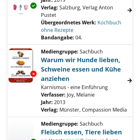
Suche nach diesem Verfasser
Jahr:
2019
Exemplar-Details von 04.; Fisch und Fleisch a
Verlag:
Salzburg, Verlag Anton
Pustet
Übergeordnetes Werk:
Kochbuch
ohne Rezepte
Bandangabe:
04.
Mediengruppe:
Sachbuch
Warum wir Hunde lieben,
Schweine essen und Kühe
Exemplar-Details von Warum wir Hunde lieb
anziehen
Karnismus - eine Einführung
Verfasser:
Joy, Melanie
Suche nach diesem
Jahr:
2013
Verlag:
Münster, Compassion Media
Mediengruppe:
Sachbuch
Fleisch essen, Tiere lieben