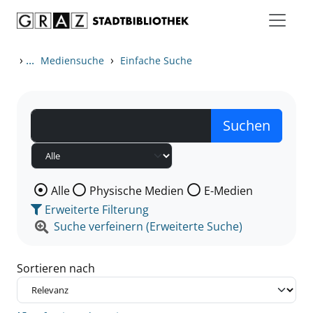
Zum Inhalt springen
Zu den Suchfiltern springen
Zur Trefferliste springen
›
...
›
Mediensuche
Einfache Suche
Wählen Sie die Medienart nach der Sie suchen wollen
Alle
Physische Medien
E-Medien
Erweiterte Filterung
Suche verfeinern (Erweiterte Suche)
Sortieren nach