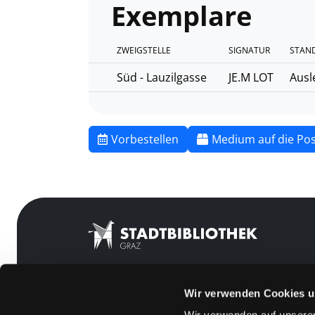
Exemplare
ZWEIGSTELLE
SIGNATUR
STAN
Süd - Lauzilgasse
JE.M LOT
Ausl
Vorbestellen
Medium auf die Pos
Wir verwenden Cookies u
Mitgliedschaft
Feedback