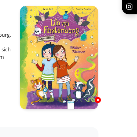
burg,
 sich
im