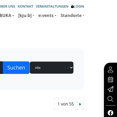
ÜBER UNS
KONTAKT
VERANSTALTUNGEN
LOGIN
BUKA
[kju:b]
e:vents
Standorte
1 von 55
Nächster Treffer