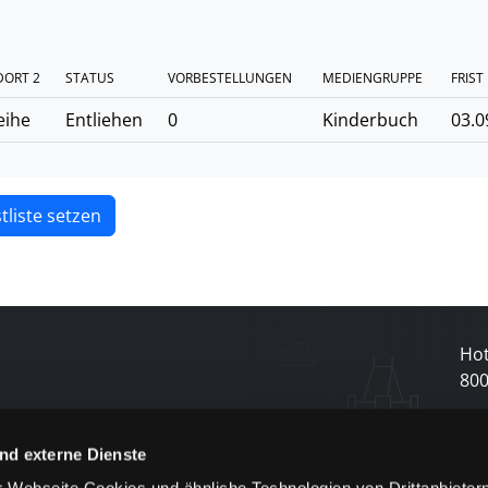
DORT 2
STATUS
VORBESTELLUNGEN
MEDIENGRUPPE
FRIST
eihe
Entliehen
0
Kinderbuch
03.0
tliste setzen
Hot
80
N
nd externe Dienste