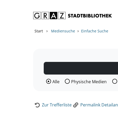
Zum Inhalt springen
Zur Detailanzeige springen
›
›
Start
Mediensuche
Einfache Suche
Wählen Sie die Medienart nach der Si
Alle
Physische Medien
Zur Trefferliste
Permalink Detailan