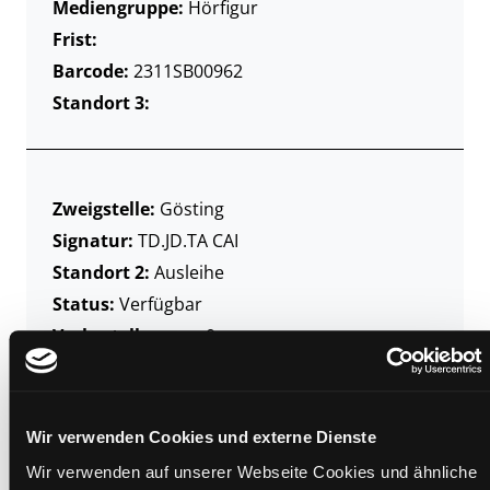
Mediengruppe:
Hörfigur
Frist:
Barcode:
2311SB00962
Standort 3:
Zweigstelle:
Gösting
Signatur:
TD.JD.TA CAI
Standort 2:
Ausleihe
Status:
Verfügbar
Vorbestellungen:
0
Mediengruppe:
Hörfigur
Frist:
Barcode:
2302SB00350
Wir verwenden Cookies und externe Dienste
Standort 3:
Wir verwenden auf unserer Webseite Cookies und ähnliche