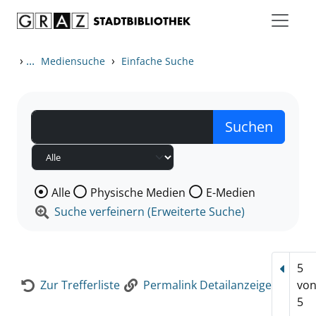
Zum Inhalt springen
Zur Detailanzeige springen
›
...
›
Mediensuche
Einfache Suche
Wählen Sie die Medienart nach der Sie suchen wollen
Alle
Physische Medien
E-Medien
Suche verfeinern (Erweiterte Suche)
5
Vorhe
Zur Trefferliste
Permalink Detailanzeige
vo
5