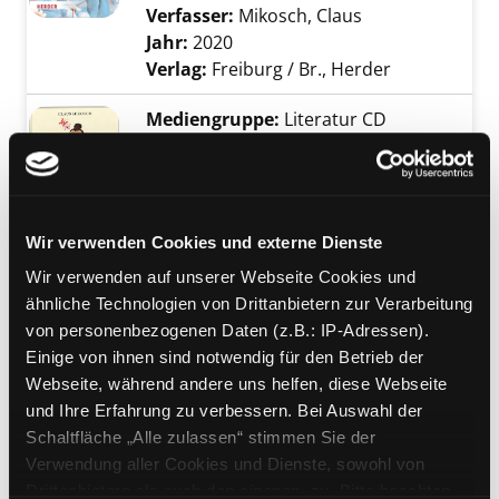
Verfasser:
Mikosch, Claus
Suche nach die
Jahr:
2020
Verlag:
Freiburg / Br., Herder
Mediengruppe:
Literatur CD
Der kleine Buddha und die
Exemplar-Details von Der kleine Buddha und 
Sache mit der Liebe
Lesung
Verfasser:
Mikosch, Claus
Suche nach die
Wir verwenden Cookies und externe Dienste
Jahr:
2015
Wir verwenden auf unserer Webseite Cookies und
Verlag:
München, Herder GmbH
ähnliche Technologien von Drittanbietern zur Verarbeitung
Reihe:
Der kleine Buddha; 02
von personenbezogenen Daten (z.B.: IP-Adressen).
Einige von ihnen sind notwendig für den Betrieb der
Mediengruppe:
Belletristik
Webseite, während andere uns helfen, diese Webseite
Der kleine Buddha
und Ihre Erfahrung zu verbessern. Bei Auswahl der
auf dem Weg zum Glück
Schaltfläche „Alle zulassen“ stimmen Sie der
Verfasser:
Mikosch, Claus
Suche nach die
Exemplar-Details von Der kleine Buddha anz
Verwendung aller Cookies und Dienste, sowohl von
Jahr:
2013
Drittanbietern als auch den eigenen, zu. Bitte beachten