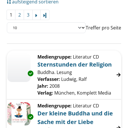
aufsteigend sortieren
1
2
3
Letzte Seite
Treffer pro Seite
Suchergebnis
Zu den Suchfiltern springen
Mediengruppe:
Literatur CD
Sternstunden der Religion
Buddha. Lesung
Exemplar-Details von Sternstunden der Relig
Verfasser:
Ludwig, Ralf
Suche nach diesem
Jahr:
2008
Verlag:
München, Komplett Media
Mediengruppe:
Literatur CD
Der kleine Buddha und die
Exemplar-Details von Der kleine Buddha und 
Sache mit der Liebe