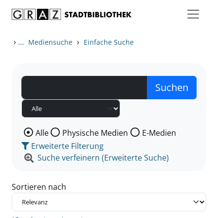
Zum Inhalt springen
Zu den Suchfiltern springen
Zur Trefferliste springen
›
...
›
Mediensuche
Einfache Suche
Wählen Sie die Medienart nach der Sie suchen wollen
Alle
Physische Medien
E-Medien
Erweiterte Filterung
Suche verfeinern (Erweiterte Suche)
Sortieren nach