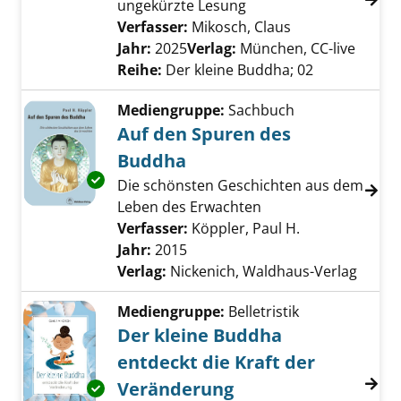
ungekürzte Lesung
Verfasser:
Mikosch, Claus
Suche nach die
Jahr:
2025
Verlag:
München, CC-live
Reihe:
Der kleine Buddha; 02
Mediengruppe:
Sachbuch
Auf den Spuren des
Buddha
Exemplar-Details von Auf den Spuren des Bu
Die schönsten Geschichten aus dem
Leben des Erwachten
Verfasser:
Köppler, Paul H.
Suche nach di
Jahr:
2015
Verlag:
Nickenich, Waldhaus-Verlag
Mediengruppe:
Belletristik
Der kleine Buddha
entdeckt die Kraft der
Veränderung
Exemplar-Details von Der kleine Buddha entd