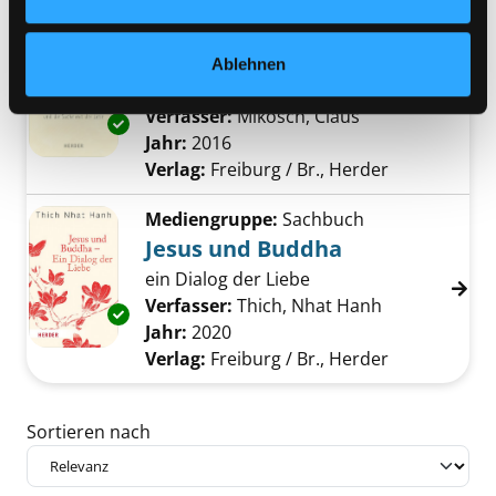
Mediengruppe:
Belletristik
Der kleine Buddha und die
Ablehnen
Sache mit der Liebe
Verfasser:
Mikosch, Claus
Suche nach die
Exemplar-Details von Der kleine Buddha und 
Jahr:
2016
Verlag:
Freiburg / Br., Herder
Mediengruppe:
Sachbuch
Jesus und Buddha
ein Dialog der Liebe
Verfasser:
Thich, Nhat Hanh
Suche nach d
Exemplar-Details von Jesus und Buddha anze
Jahr:
2020
Verlag:
Freiburg / Br., Herder
Zu den Suchfiltern springen
Sortieren nach