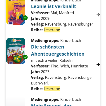
Mediengruppe:
Kinderbuch
Leonie ist verknallt
Verfasser:
Mai, Manfred
Suche nach diese
Exemplar-Details von Leonie ist verknallt anz
Jahr:
2009
Verlag:
Ravensburg, Ravensburger
Reihe:
Leserabe
Mediengruppe:
Kinderbuch
Die schönsten
Abenteuergeschichten
Exemplar-Details von Die schönsten Abenteu
mit extra vielen Rätseln
Verfasser:
Tino
;
Wich, Henriette
Suche nac
Jahr:
2023
Verlag:
Ravensburg, Ravensburger
Buch-Verl.
Reihe:
Leserabe
Mediengruppe:
Kinderbuch
Mein Freund, der