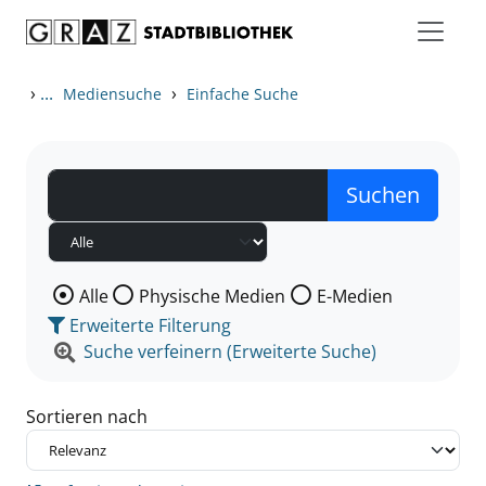
Zum Inhalt springen
Zu den Suchfiltern springen
Zur Trefferliste springen
›
...
›
Mediensuche
Einfache Suche
Wählen Sie die Medienart nach der Sie suchen wollen
Alle
Physische Medien
E-Medien
Erweiterte Filterung
Suche verfeinern (Erweiterte Suche)
Sortieren nach