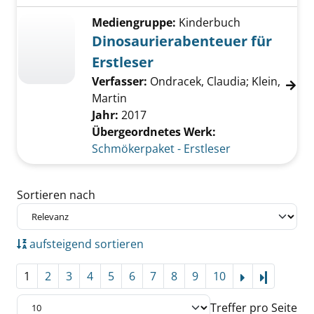
Mediengruppe:
Kinderbuch
Dinosaurierabenteuer für
Erstleser
Verfasser:
Ondracek, Claudia
;
Klein,
Martin
Jahr:
2017
Übergeordnetes Werk:
Schmökerpaket - Erstleser
Zu den Suchfiltern springen
Sortieren nach
aufsteigend sortieren
1
2
3
4
5
6
7
8
9
10
Letzte Se
Treffer pro Seite