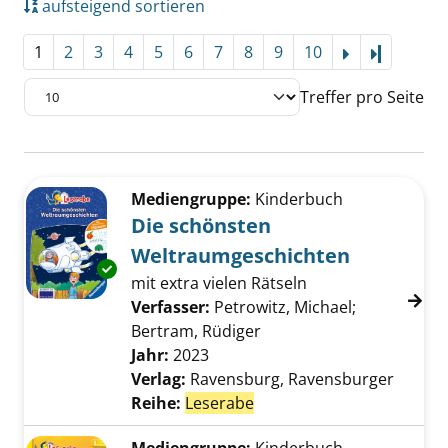
aufsteigend sortieren
1
2
3
4
5
6
7
8
9
10
Letzte Se
Treffer pro Seite
Suchergebnis
Zu den Suchfiltern springen
Mediengruppe:
Kinderbuch
Die schönsten
Weltraumgeschichten
Exemplar-Details von Die schönsten Weltra
mit extra vielen Rätseln
Verfasser:
Petrowitz, Michael
;
Bertram, Rüdiger
Suche nach diesem Verf
Jahr:
2023
Verlag:
Ravensburg, Ravensburger
Reihe:
Leserabe