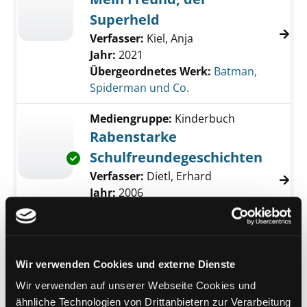
Superheld
Verfasser:
Kiel, Anja
Jahr:
2021
Übergeordnetes Werk:
Batman,
Spiderman und Co.
Mediengruppe:
Kinderbuch
Rabenstarke
Schulfreundegeschichten
Exemplar-Details von Rabenstarke Schulfreu
Verfasser:
Dietl, Erhard
Suche nach diese
Jahr:
2006
Verlag:
Ravensburg, Ravensburger
Buch-Verl.
Reihe:
Leserabe
Wir verwenden Cookies und externe Dienste
Mediengruppe:
Kinderbuch
Wir verwenden auf unserer Webseite Cookies und
Rittergeschichten für
ähnliche Technologien von Drittanbietern zur Verarbeitung