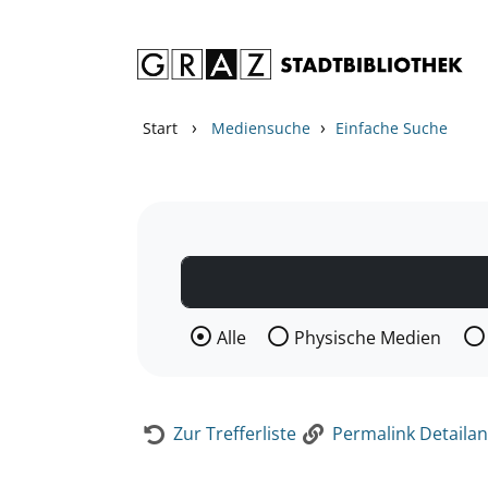
Zum Inhalt springen
Zur Detailanzeige springen
›
›
Start
Mediensuche
Einfache Suche
Wählen Sie die Medienart nach der Si
Alle
Physische Medien
Zur Trefferliste
Permalink Detailan