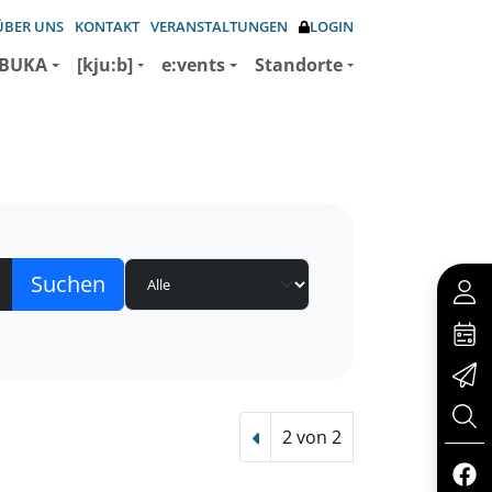
ÜBER UNS
KONTAKT
VERANSTALTUNGEN
LOGIN
BUKA
[kju:b]
e:vents
Standorte
2 von 2
Vorheriger Treffer