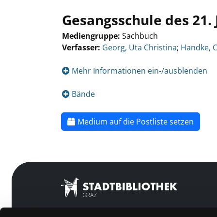
Gesangsschule des 21.
Mediengruppe:
Sachbuch
Verfasser:
Georg, Uta Christina
;
Handke, C
Mehr Informationen ein-/ausblenden
Bände
Medium auf die Postliste setzen