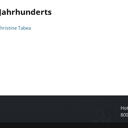
 Jahrhunderts
hristine Tabea
Hot
80