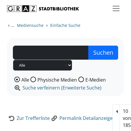
Zum Inhalt springen
Zur Detailanzeige springen
›
...
›
Mediensuche
Einfache Suche
Wählen Sie die Medienart nach der Sie suchen wollen
Alle
Physische Medien
E-Medien
Suche verfeinern (Erweiterte Suche)
10
Vorhe
Zur Trefferliste
Permalink Detailanzeige
vo
185