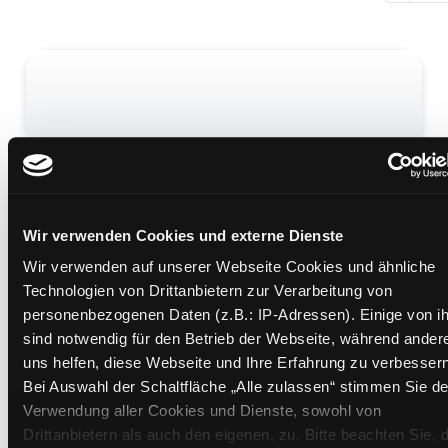
Cyber Code
Mediengruppe:
Kinderbuch
Verfasser:
Peake, Tim
;
Cole, Steve
Wir verwenden Cookies und externe Dienste
Wir verwenden auf unserer Webseite Cookies und ähnliche
Mehr Informationen ein-/ausblenden
Technologien von Drittanbietern zur Verarbeitung von
personenbezogenen Daten (z.B.: IP-Adressen). Einige von i
Bände
sind notwendig für den Betrieb der Webseite, während ander
uns helfen, diese Webseite und Ihre Erfahrung zu verbessern
Medium auf die Postliste setzen
Bei Auswahl der Schaltfläche „Alle zulassen“ stimmen Sie de
Verwendung aller Cookies und Dienste, sowohl von
Drittanbietern als auch den eigenen, zu. Bitte beachten Sie, 