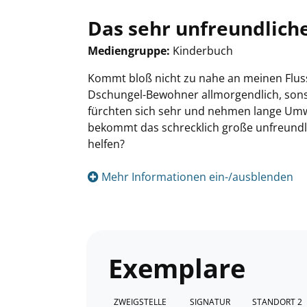
Das sehr unfreundlich
Mediengruppe:
Kinderbuch
Suche nach diesem Verfasser
Kommt bloß nicht zu nahe an meinen Fluss
Dschungel-Bewohner allmorgendlich, sonst 
fürchten sich sehr und nehmen lange Umw
bekommt das schrecklich große unfreundli
helfen?
Mehr Informationen ein-/ausblenden
Exemplare
ZWEIGSTELLE
SIGNATUR
STANDORT 2