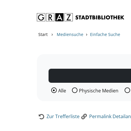
Zum Inhalt springen
Zur Detailanzeige springen
›
›
Start
Mediensuche
Einfache Suche
Wählen Sie die Medienart nach der Si
Alle
Physische Medien
Zur Trefferliste
Permalink Detailan