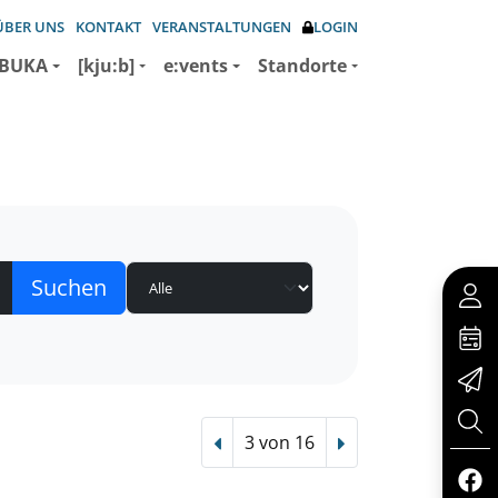
ÜBER UNS
KONTAKT
VERANSTALTUNGEN
LOGIN
BUKA
[kju:b]
e:vents
Standorte
3 von 16
Vorheriger Treffer
Nächster Treffer