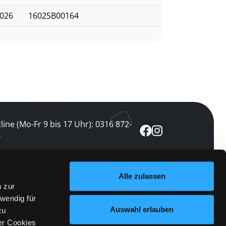
2026
1602SB00164
line (Mo-Fr 9 bis 17 Uhr): 0316 872-
0
ewsletter abonnieren
Alle zulassen
n zur
 keine Veranstaltung verpassen
wendig für
etzt abonnieren
Auswahl erlauben
zu
er Cookies