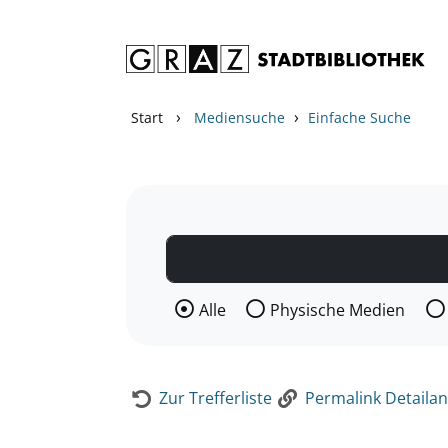
Zum Inhalt springen
Zur Detailanzeige springen
›
›
Start
Mediensuche
Einfache Suche
Wählen Sie die Medienart nach der Si
Alle
Physische Medien
Zur Trefferliste
Permalink Detailan