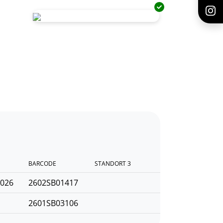
BARCODE
STANDORT 3
2026
2602SB01417
2601SB03106