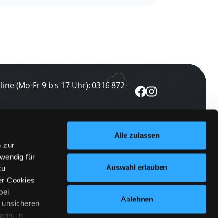
line (Mo-Fr 9 bis 17 Uhr): 0316 872-
0
ewsletter abonnieren
Alle zulassen
n zur
 keine Veranstaltung verpassen
wendig für
etzt abonnieren
Auswahl erlauben
zu
er Cookies
bei
Ablehnen
n unsicheren
ann. In