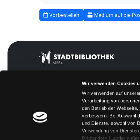
Vorbestellen
Medium auf die Pos
Wir verwenden Cookies u
Mitgliedschaft
Feedback
Wir verwenden auf unserer
Angebote
Kontakt
Verarbeitung von personen
LABUKA
Über uns
den Betrieb der Webseite,
verbessern. Bei Auswahl d
[kju:b]
Jobs
und Dienste, sowohl von Dr
News
Medienwunsch
Verwendung von Diensten u
Drittländern (Länder auße