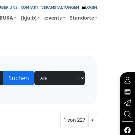
ÜBER UNS
KONTAKT
VERANSTALTUNGEN
LOGIN
BUKA
[kju:b]
e:vents
Standorte
1 von 227
Nächster Treffer