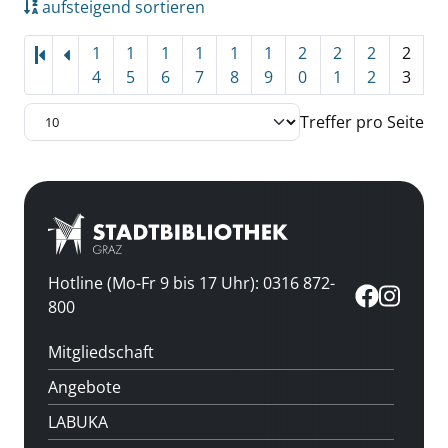
aufsteigend sortieren
1
1
1
1
1
1
2
2
2
2
4
5
6
7
8
9
0
1
2
3
Treffer pro Seite
Hotline (Mo-Fr 9 bis 17 Uhr): 0316 872-
800
Mitgliedschaft
Angebote
LABUKA