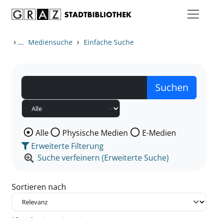
Zum Inhalt springen
Zu den Suchfiltern springen
Zur Trefferliste springen
›
...
›
Mediensuche
Einfache Suche
Wählen Sie die Medienart nach der Sie suchen wollen
Alle
Physische Medien
E-Medien
Erweiterte Filterung
Suche verfeinern (Erweiterte Suche)
Sortieren nach