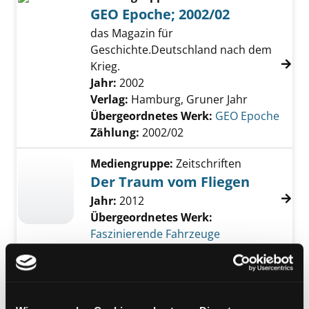
GEO Epoche; 2002/02
das Magazin für
Geschichte.Deutschland nach dem
Krieg.
Suche nach diesem Verfasser
Jahr:
2002
Verlag:
Hamburg, Gruner Jahr
Übergeordnetes Werk:
GEO Epoche
Zählung:
2002/02
Mediengruppe:
Zeitschriften
Der Traum vom Fliegen
Jahr:
2012
Übergeordnetes Werk:
Faszinierende Fahrzeuge
Mediengruppe:
Kinderbuch
Energie
was die Welt in Schwung hält