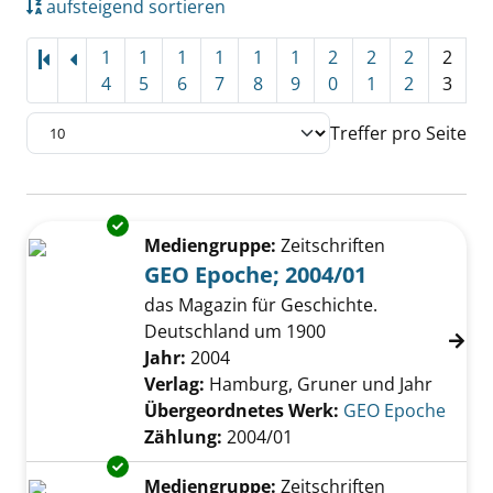
aufsteigend sortieren
1
1
1
1
1
1
2
2
2
2
4
5
6
7
8
9
0
1
2
3
Treffer pro Seite
Suchergebnis
Exemplar-Details von GEO Epoche; 2004/01 a
Zu den Suchfiltern springen
Mediengruppe:
Zeitschriften
GEO Epoche; 2004/01
das Magazin für Geschichte.
Deutschland um 1900
Suche nach diesem Verfasser
Jahr:
2004
Verlag:
Hamburg, Gruner und Jahr
Übergeordnetes Werk:
GEO Epoche
Zählung:
2004/01
Exemplar-Details von GEO Epoche; 2002/02 a
Mediengruppe:
Zeitschriften