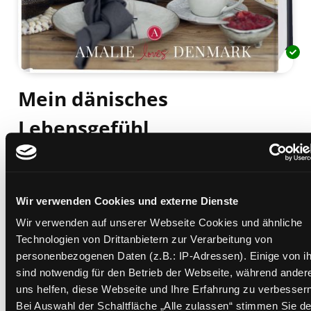
Mein dänisches
Lebensgefühl
hyggelige Inspiraton rund ums Jahr
Mediengruppe:
Sachbuch
Verfasser:
Suche nach diesem Verfasser
Henze, Inken
Wir verwenden Cookies und externe Dienste
Beschreibung ein-/ausblenden
Wir verwenden auf unserer Webseite Cookies und ähnliche
Technologien von Drittanbietern zur Verarbeitung von
Mehr Informationen ein-/ausblenden
personenbezogenen Daten (z.B.: IP-Adressen). Einige von i
sind notwendig für den Betrieb der Webseite, während ander
uns helfen, diese Webseite und Ihre Erfahrung zu verbessern
Exemplare
Bei Auswahl der Schaltfläche „Alle zulassen“ stimmen Sie de