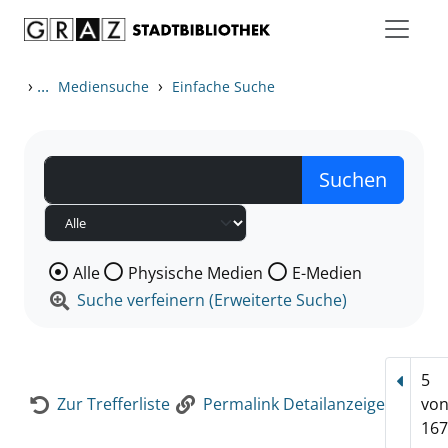
Zum Inhalt springen
Zur Detailanzeige springen
›
...
›
Mediensuche
Einfache Suche
Wählen Sie die Medienart nach der Sie suchen wollen
Alle
Physische Medien
E-Medien
Suche verfeinern (Erweiterte Suche)
5
Vorhe
Zur Trefferliste
Permalink Detailanzeige
vo
167