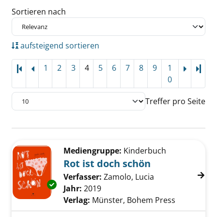
Sortieren nach
aufsteigend sortieren
1
2
3
4
5
6
7
8
9
1
Letz
0
Treffer pro Seite
Suchergebnis
Zu den Suchfiltern springen
Mediengruppe:
Kinderbuch
Rot ist doch schön
Verfasser:
Zamolo, Lucia
Suche nach dies
Exemplar-Details von Rot ist doch schön anz
Jahr:
2019
Verlag:
Münster, Bohem Press