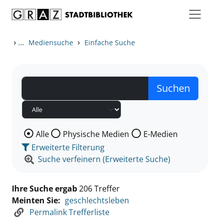
Zum Inhalt springen
Zu den Suchfiltern springen
Zur Trefferliste springen
›
...
›
Mediensuche
Einfache Suche
Wählen Sie die Medienart nach der Sie suchen wollen
Alle
Physische Medien
E-Medien
Erweiterte Filterung
Suche verfeinern (Erweiterte Suche)
Ihre Suche ergab
206 Treffer
Meinten Sie:
geschlechtsleben
Permalink Trefferliste