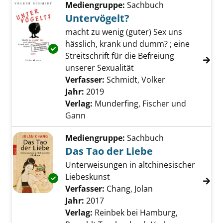
Mediengruppe:
Sachbuch
Untervögelt?
macht zu wenig (guter) Sex uns
hässlich, krank und dumm? ; eine
Exemplar-Details von Untervögelt? anzeigen
Streitschrift für die Befreiung
unserer Sexualität
Verfasser:
Schmidt, Volker
Suche nach die
Jahr:
2019
Verlag:
Munderfing, Fischer und
Gann
Mediengruppe:
Sachbuch
Das Tao der Liebe
Unterweisungen in altchinesischer
Liebeskunst
Exemplar-Details von Das Tao der Liebe anze
Verfasser:
Chang, Jolan
Suche nach diesem
Jahr:
2017
Verlag:
Reinbek bei Hamburg,