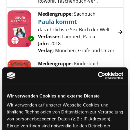
Rowohlt Taschenbuch-Verl.
Mediengruppe:
Sachbuch
Paula kommt
das ehrlichste Sex-Buch der Welt
Verfasser:
Lambert, Paula
Suche nach die
Exemplar-Details von Paula kommt anzeigen
Jahr:
2018
Verlag:
München, Gräfe und Unzer
Mediengruppe:
Kinderbuch
Das Liebesleben der Tiere
Verfasser:
Gathen, Katharina von
der
Suche nach diesem Verfasser
Exemplar-Details von Das Liebesleben der Ti
Jahr:
2017
Wir verwenden Cookies und externe Dienste
Verlag:
Leipzig, Klett Kinderbuch
Wir verwenden auf unserer Webseite Cookies und
ähnliche Technologien von Drittanbietern zur Verarbeitung
Mediengruppe:
Sachbuch
von personenbezogenen Daten (z.B.: IP-Adressen).
Untenrum frei
Einige von ihnen sind notwendig für den Betrieb der
Verfasser:
Stokowski, Margarete
Suche na