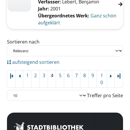
Verfasser:
Lebert, Benjamin
Jahr:
2001
Übergeordnetes Werk:
Ganz schön
aufgeklärt
Zu den Suchfiltern springen
Sortieren nach
aufsteigend sortieren
1
2
3
4
5
6
7
8
9
1
Letz
0
Treffer pro Seite